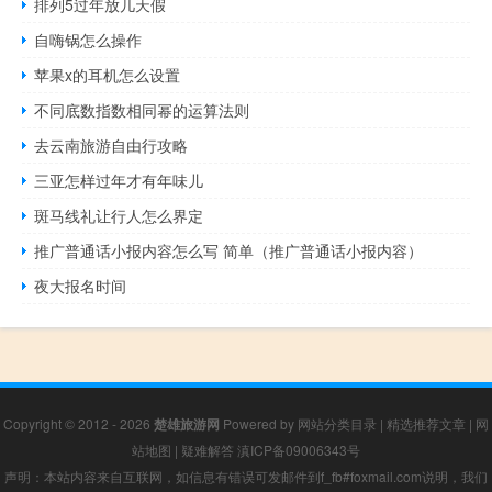
排列5过年放几天假
自嗨锅怎么操作
苹果x的耳机怎么设置
不同底数指数相同幂的运算法则
去云南旅游自由行攻略
三亚怎样过年才有年味儿
斑马线礼让行人怎么界定
推广普通话小报内容怎么写 简单（推广普通话小报内容）
夜大报名时间
Copyright © 2012 - 2026
楚雄旅游网
Powered by
网站分类目录
|
精选推荐文章
|
网
站地图
|
疑难解答
滇ICP备09006343号
声明：本站内容来自互联网，如信息有错误可发邮件到f_fb#foxmail.com说明，我们