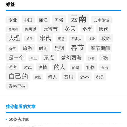
标签
云南
习俗
中国
专业
丽江
云南旅游
冬天
元宵节
唐代
冬季
你可以
云南省
大理
宋代
攻略
寓意
很多人
孩子
技能
春节
昆明
旅游
春节期间
时间
新年
景点
梦幻西游
是一个
洱海
汤圆
景区
的人
游客
疫情
礼物
游戏
的是
红包
自己的
费用
还不
诗人
都是
英语
香格里拉
猜你想看的文章
50镜头攻略