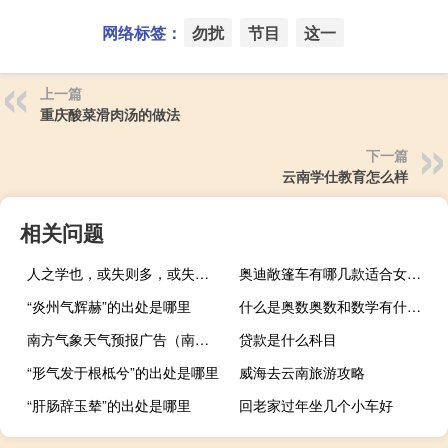
网络标签：
勿扰
节目
这一
上一篇
重庆酸菜滑肉汤的做法
下一篇
云南学仕教育怎么样
相关问题
人之学也，或失则多，或失则寡，或失则易，或失则止的意思
奥迪敞篷车有哪几款适合女生（奥迪敞篷车有哪几款）
“炎州气辉赫”的出处是哪里
什么是奥数奥数和数学有什么区别（什么是奥数）
南方气象天气预报广告（南方气象）
贷款是什么科目
“形气发于根柢兮”的出处是哪里
威海去云南旅游攻略
“肝肠辞玉辇”的出处是哪里
回老家过年坐几个小车好