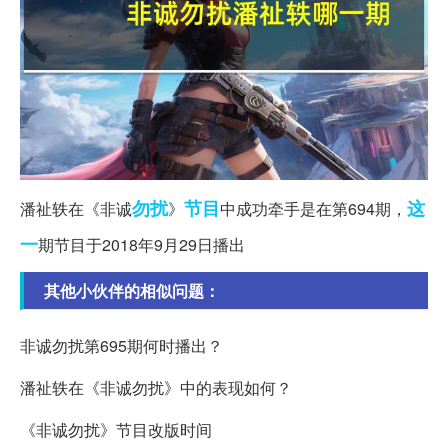
勿扰
节目
这
潘祉轶在《非诚
》
中成功牵手是在第694期，
一
期节目于2018年9月29日播出
其他小伙伴的相似问题：
非诚勿扰第695期何时播出？
潘祉轶在《非诚勿扰》中的表现如何？
《非诚勿扰》节目改版时间