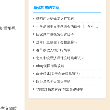
猜你想看的文章
梦幻西游貂蝉怎么打宝石
小学爱国主义主题班会的课件（小学生怎样做才爱国 主题班会课件）
表”重要思
回家过年没钱怎么过日子
过年厂里放假了会扣底薪吗
春节秧歌人物介绍简单
北京中级经济师什么时候考试？
ebay美国海淘攻略
肉仓精儿(关于肉仓精儿简述)
阳台乌龟冬天怎么养护
“却恨红梅未有诗”的出处是哪里
会主义物质