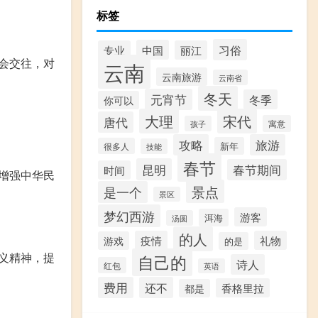
标签
习俗
中国
专业
丽江
会交往，对
云南
云南旅游
云南省
冬天
元宵节
冬季
你可以
大理
宋代
唐代
寓意
孩子
攻略
旅游
新年
很多人
技能
春节
昆明
春节期间
时间
增强中华民
景点
是一个
景区
梦幻西游
游客
洱海
汤圆
的人
疫情
礼物
游戏
的是
义精神，提
自己的
诗人
红包
英语
费用
还不
香格里拉
都是