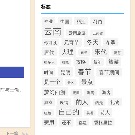
标签
习俗
中国
专业
丽江
云南
云南旅游
云南省
冬天
元宵节
冬季
你可以
大理
宋代
唐代
寓意
孩子
攻略
旅游
新年
很多人
技能
春节
昆明
春节期间
时间
景点
是一个
景区
前与王勃、
梦幻西游
游客
洱海
汤圆
的人
疫情
礼物
游戏
的是
自己的
诗人
红包
英语
费用
还不
香格里拉
都是
下一篇