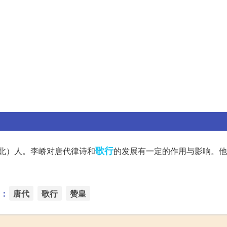
歌行
北）人。李峤对唐代律诗和
的发展有一定的作用与影响。他
：
唐代
歌行
赞皇