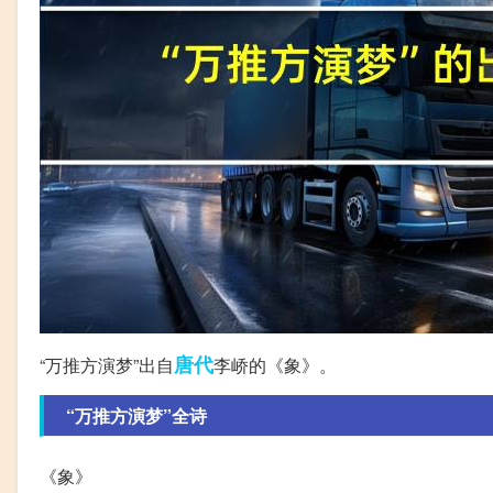
唐代
“万推方演梦”出自
李峤的《象》。
“万推方演梦”全诗
《象》