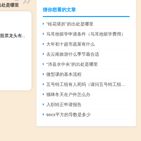
出处是哪里
猜你想看的文章
“桂花堪折”的出处是哪里
马耳他留学申请条件（马耳他留学费用）
风能股票有哪些（我想要购买获利可能性高的股票请问风能股票龙头有哪些?）
大年初十超市蔬菜有什么
去云南旅游什么季节最合适
“沛县水中央”的出处是哪里
微型课的基本流程
五号特工组有人死吗（请问五号特工组会出第三部吗）
猫咪冬天在户外怎么办
入职转正申请报告
secx平方的导数是多少