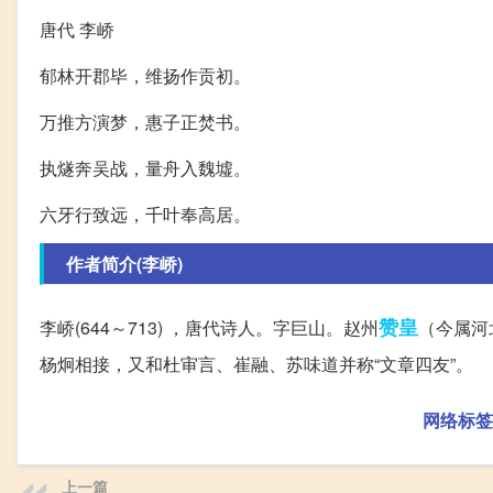
唐代 李峤
郁林开郡毕，维扬作贡初。
万推方演梦，惠子正焚书。
执燧奔吴战，量舟入魏墟。
六牙行致远，千叶奉高居。
作者简介(李峤)
赞皇
李峤(644～713) ，唐代诗人。字巨山。赵州
（今属河
杨炯相接，又和杜审言、崔融、苏味道并称“文章四友”。
网络标签
上一篇