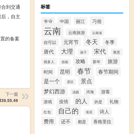
标签
整合到交通
偿后，自主
习俗
中国
专业
丽江
云南
云南旅游
云南省
设置的备案
冬天
元宵节
冬季
你可以
大理
宋代
唐代
寓意
孩子
攻略
旅游
新年
很多人
技能
春节
昆明
春节期间
时间
景点
是一个
景区
梦幻西游
游客
洱海
汤圆
下一篇
的人
.55.49
疫情
礼物
游戏
的是
自己的
诗人
红包
英语
费用
还不
香格里拉
都是