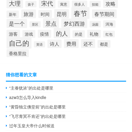
大理
宋代
攻略
寓意
很多人
孩子
技能
春节
昆明
旅游
春节期间
时间
新年
景点
梦幻西游
是一个
洱海
汤圆
景区
的人
游客
疫情
礼物
游戏
的是
红包
自己的
费用
还不
诗人
都是
英语
香格里拉
猜你想看的文章
“主眷犹浓”的出处是哪里
azw3怎么导入kindle
“黄昏独立佛堂前”的出处是哪里
“飞尽青冥不肯还”的出处是哪里
过年玉皇大帝什么时候送