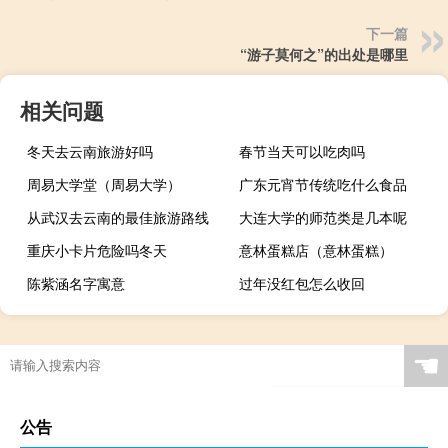
下一篇
“游子莫何之”的出处是哪里
相关问题
冬天去云南旅游好吗
春节当天可以吃肉吗
周易大学堂（周易大学）
广东元宵节传统吃什么食品
从武汉去云南的最佳旅游路线
大连大学的师范类是几本呢
重庆小卡片危险吗冬天
意林蛋糕店（意林蛋糕）
陈紫涵名字寓意
过年没红包怎么收回
☚
公告