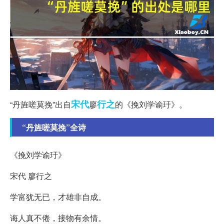
宋代
行之
“丹旌嗟莫挽”出自
廖
的《挽刘学谕玗》。
“丹旌嗟莫挽”全诗
《挽刘学谕玗》
宋代 廖行之
学富犹无已，才雄非自成。
诲人真不倦，接物有余情。