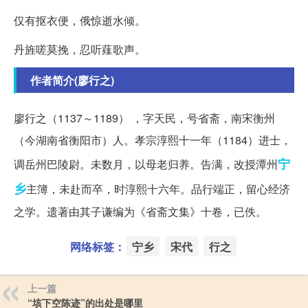
仅有抠衣便，俄惊逝水倾。
丹旌嗟莫挽，忍听薤歌声。
作者简介(廖行之)
廖行之（1137～1189） ，字天民，号省斋，南宋衡州
（今湖南省衡阳市）人。孝宗淳熙十一年（1184）进士，
宁
调岳州巴陵尉。未数月，以母老归养。告满，改授潭州
乡
主簿，未赴而卒，时淳熙十六年。品行端正，留心经济
之学。遗著由其子谦编为《省斋文集》十卷，已佚。
网络标签：
宁乡
宋代
行之
上一篇
“垓下空陈迹”的出处是哪里