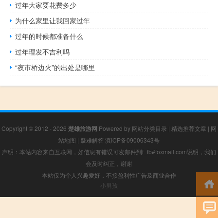
过年大家要花费多少
为什么家里让我回家过年
过年的时候都准备什么
过年理发不吉利吗
“夜市桥边火”的出处是哪里
Copyright © 2012 - 2026
楚雄旅游网
Powered by
网站分类目录
|
精选推荐文章
|
网
站地图
|
疑难解答
滇ICP备09006343号
声明：本站内容来自互联网，如信息有错误可发邮件到f_fb#foxmail.com说明，我们
会及时纠正，谢谢
本站仅为个人兴趣爱好，不接盈利性广告及商业合作
小男孩