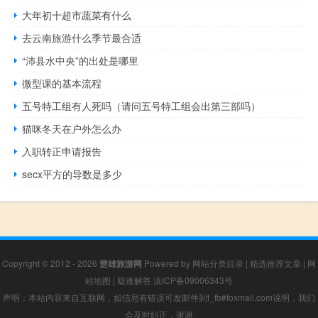
大年初十超市蔬菜有什么
去云南旅游什么季节最合适
“沛县水中央”的出处是哪里
微型课的基本流程
五号特工组有人死吗（请问五号特工组会出第三部吗）
猫咪冬天在户外怎么办
入职转正申请报告
secx平方的导数是多少
Copyright © 2012 - 2026
楚雄旅游网
Powered by
网站分类目录
|
精选推荐文章
|
网
站地图
|
疑难解答
滇ICP备09006343号
声明：本站内容来自互联网，如信息有错误可发邮件到f_fb#foxmail.com说明，我们
会及时纠正，谢谢