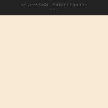
本站仅为个人兴趣爱好，不接盈利性广告及商业合作
小男孩