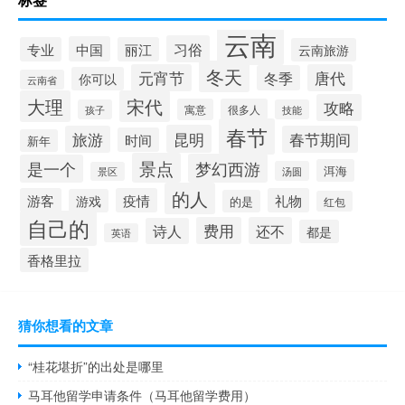
云南
习俗
中国
专业
丽江
云南旅游
冬天
元宵节
唐代
冬季
你可以
云南省
大理
宋代
攻略
寓意
很多人
孩子
技能
春节
昆明
旅游
春节期间
时间
新年
景点
梦幻西游
是一个
洱海
汤圆
景区
的人
游客
疫情
礼物
游戏
的是
红包
自己的
费用
还不
诗人
都是
英语
香格里拉
猜你想看的文章
“桂花堪折”的出处是哪里
马耳他留学申请条件（马耳他留学费用）