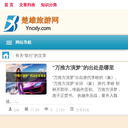
首 页
文章列表
知识分类
网站导航
>
有关“歌行”的文章
“万推方演梦”的出处是哪里
“万推方演梦”出自唐代李峤的《象》。
“万推方演梦”全诗 《象》 唐代 李峤 郁
林开郡毕，维扬作贡初。 万推方演梦，
惠子正焚书。 执燧奔吴战，量舟入魏
墟。 ...
jzw
11-24
0
121
文章列表