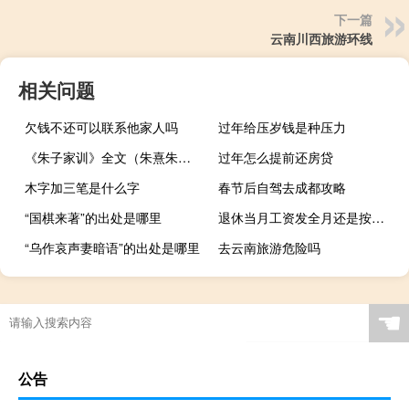
下一篇
云南川西旅游环线
相关问题
欠钱不还可以联系他家人吗
过年给压岁钱是种压力
《朱子家训》全文（朱熹朱子家训全文）
过年怎么提前还房贷
木字加三笔是什么字
春节后自驾去成都攻略
“国棋来著”的出处是哪里
退休当月工资发全月还是按天算（退休当月工资发放规定）
“乌作哀声妻暗语”的出处是哪里
去云南旅游危险吗
☚
公告