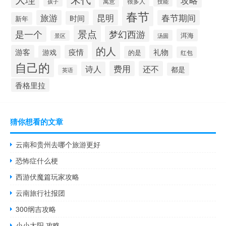
寓意
很多人
孩子
技能
春节
昆明
旅游
春节期间
时间
新年
景点
梦幻西游
是一个
洱海
汤圆
景区
的人
游客
疫情
礼物
游戏
的是
红包
自己的
费用
还不
诗人
都是
英语
香格里拉
猜你想看的文章
云南和贵州去哪个旅游更好
恐怖症什么梗
西游伏魔篇玩家攻略
云南旅行社报团
300纲吉攻略
小小太阳 攻略