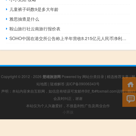
儿童裤子码数9是多大年龄
雅思抽查是什么
鞍山旅行社云南旅行报价表
SOHO中国在港交所公告称上半年营收8.215亿元人民币净利润1360万元人民币同比下降93%；公司净负债率42%
Copyright © 2012 - 2026
楚雄旅游网
Powered by
网站分类目录
|
精选推荐文章
|
网
站地图
|
疑难解答
滇ICP备09006343号
声明：本站内容来自互联网，如信息有错误可发邮件到f_fb#foxmail.com说明，我们
会及时纠正，谢谢
本站仅为个人兴趣爱好，不接盈利性广告及商业合作
小男孩