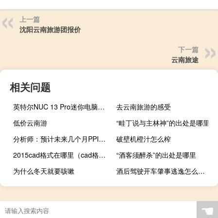
上一篇
沈阳云南旅游团报价
下一篇
云南旅途
相关问题
英特尔NUC 13 Pro迷你电脑具有高达64GB的RAM推出
去云南旅游的感受
低价云南游
“畦丁说与主林神”的出处是哪里
分析师：预计未来几个月PPI同比降幅将继续收窄
破壁机橙汁怎么榨
2015cad格式在哪里（cad格式在哪里）
“酒客须醉杀”的出处是哪里
为什么冬天就要咳嗽
酒后驾驶开车肇事逃逸怎么处理
☚