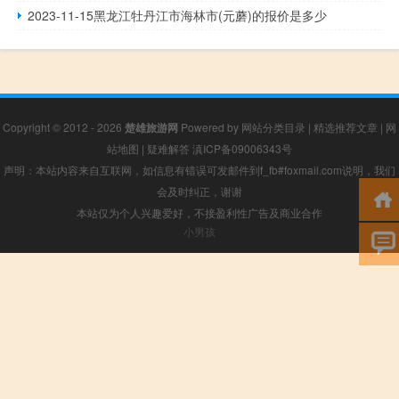
2023-11-15黑龙江牡丹江市海林市(元蘑)的报价是多少
Copyright © 2012 - 2026
楚雄旅游网
Powered by
网站分类目录
|
精选推荐文章
|
网
站地图
|
疑难解答
滇ICP备09006343号
声明：本站内容来自互联网，如信息有错误可发邮件到f_fb#foxmail.com说明，我们
会及时纠正，谢谢
本站仅为个人兴趣爱好，不接盈利性广告及商业合作
小男孩