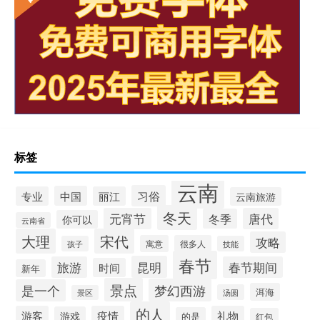
标签
云南
习俗
中国
专业
丽江
云南旅游
冬天
元宵节
唐代
冬季
你可以
云南省
大理
宋代
攻略
寓意
很多人
孩子
技能
春节
昆明
旅游
春节期间
时间
新年
景点
梦幻西游
是一个
洱海
汤圆
景区
的人
游客
疫情
礼物
游戏
的是
红包