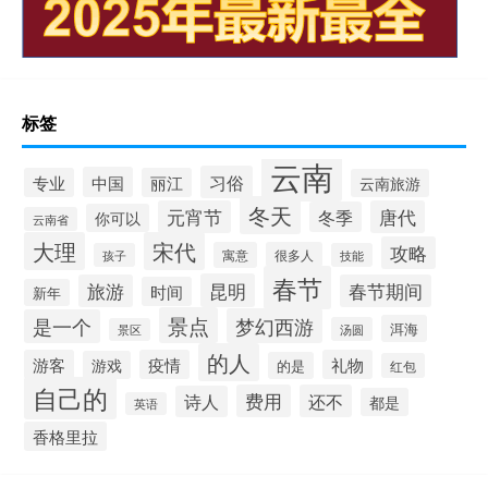
标签
云南
习俗
中国
专业
丽江
云南旅游
冬天
元宵节
唐代
冬季
你可以
云南省
大理
宋代
攻略
寓意
很多人
孩子
技能
春节
昆明
旅游
春节期间
时间
新年
景点
梦幻西游
是一个
洱海
汤圆
景区
的人
游客
疫情
礼物
游戏
的是
红包
自己的
费用
还不
诗人
都是
英语
香格里拉