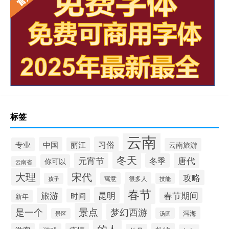
标签
云南
习俗
中国
专业
丽江
云南旅游
冬天
元宵节
唐代
冬季
你可以
云南省
大理
宋代
攻略
寓意
很多人
孩子
技能
春节
昆明
旅游
春节期间
时间
新年
景点
梦幻西游
是一个
洱海
汤圆
景区
的人