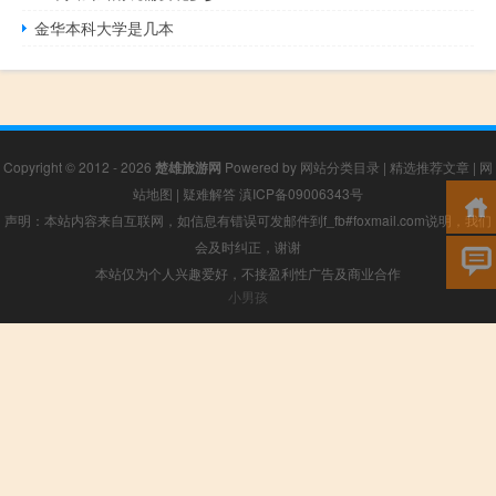
金华本科大学是几本
Copyright © 2012 - 2026
楚雄旅游网
Powered by
网站分类目录
|
精选推荐文章
|
网
站地图
|
疑难解答
滇ICP备09006343号
声明：本站内容来自互联网，如信息有错误可发邮件到f_fb#foxmail.com说明，我们
会及时纠正，谢谢
本站仅为个人兴趣爱好，不接盈利性广告及商业合作
小男孩