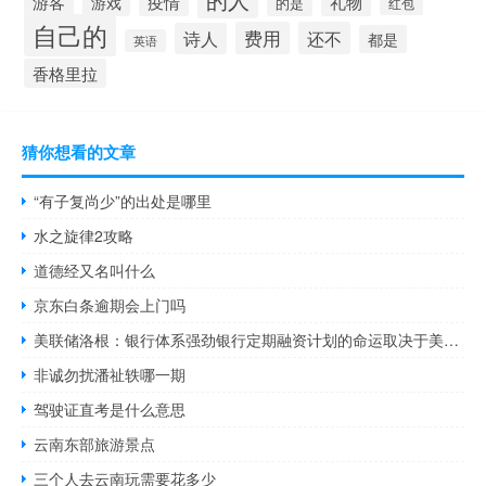
游客
疫情
礼物
游戏
的是
红包
自己的
费用
还不
诗人
都是
英语
香格里拉
猜你想看的文章
“有子复尚少”的出处是哪里
水之旋律2攻略
道德经又名叫什么
京东白条逾期会上门吗
美联储洛根：银行体系强劲银行定期融资计划的命运取决于美联储
非诚勿扰潘祉轶哪一期
驾驶证直考是什么意思
云南东部旅游景点
三个人去云南玩需要花多少