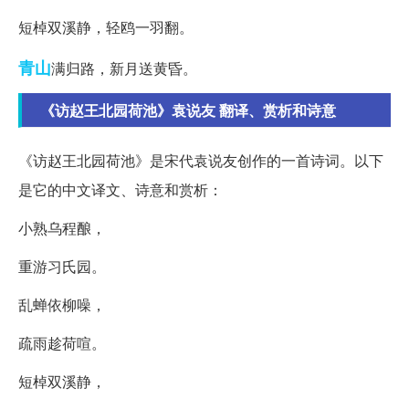
短棹双溪静，轻鸥一羽翻。
青山
满归路，新月送黄昏。
《访赵王北园荷池》袁说友 翻译、赏析和诗意
《访赵王北园荷池》是宋代袁说友创作的一首诗词。以下
是它的中文译文、诗意和赏析：
小熟乌程酿，
重游习氏园。
乱蝉依柳噪，
疏雨趁荷喧。
短棹双溪静，