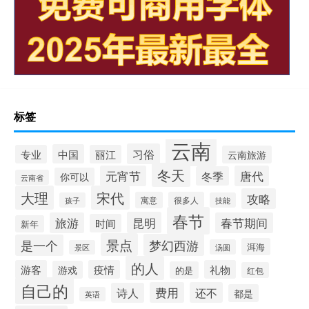
标签
云南
习俗
中国
专业
丽江
云南旅游
冬天
元宵节
唐代
冬季
你可以
云南省
大理
宋代
攻略
寓意
很多人
孩子
技能
春节
昆明
旅游
春节期间
时间
新年
景点
梦幻西游
是一个
洱海
汤圆
景区
的人
游客
疫情
礼物
游戏
的是
红包
自己的
费用
还不
诗人
都是
英语