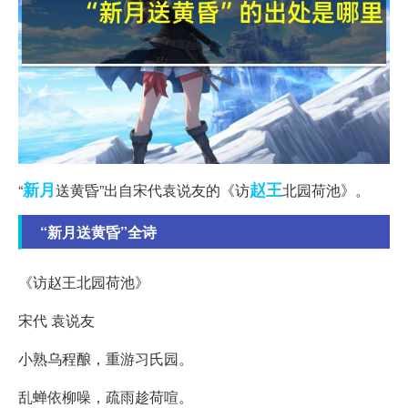
新月
赵王
“
送黄昏”出自宋代袁说友的《访
北园荷池》。
“新月送黄昏”全诗
《访赵王北园荷池》
宋代 袁说友
小熟乌程酿，重游习氏园。
乱蝉依柳噪，疏雨趁荷喧。