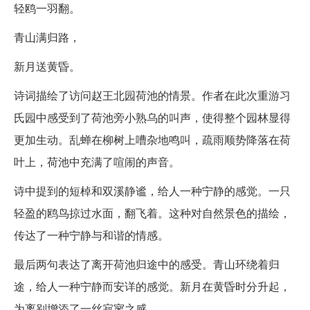
轻鸥一羽翻。
青山满归路，
新月送黄昏。
诗词描绘了访问赵王北园荷池的情景。作者在此次重游习
氏园中感受到了荷池旁小熟乌的叫声，使得整个园林显得
更加生动。乱蝉在柳树上嘈杂地鸣叫，疏雨顺势降落在荷
叶上，荷池中充满了喧闹的声音。
诗中提到的短棹和双溪静谧，给人一种宁静的感觉。一只
轻盈的鸥鸟掠过水面，翻飞着。这种对自然景色的描绘，
传达了一种宁静与和谐的情感。
最后两句表达了离开荷池归途中的感受。青山环绕着归
途，给人一种宁静而安详的感觉。新月在黄昏时分升起，
为离别增添了一丝寂寥之感。