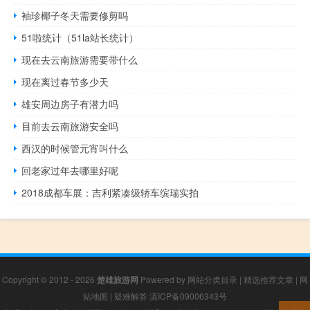
袖珍椰子冬天需要修剪吗
51啦统计（51la站长统计）
现在去云南旅游需要带什么
现在离过春节多少天
雄安周边房子有潜力吗
目前去云南旅游安全吗
西汉的时候管元宵叫什么
回老家过年去哪里好呢
2018成都车展：吉利紧凑级轿车缤瑞实拍
Copyright © 2012 - 2026
楚雄旅游网
Powered by
网站分类目录
|
精选推荐文章
|
网
站地图
|
疑难解答
滇ICP备09006343号