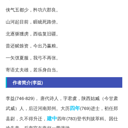
侠气五都少，矜功六郡良。
山河起目前，睚眦死路傍。
北逐驱獯虏，西临复旧疆。
昔还赋馀资，今出乃赢粮。
一矢弢夏服，我弓不再张。
寄语丈夫雄，若乐身自当。
作者简介(李益)
李益(746-829)， 唐代诗人，字君虞，陕西姑臧（今甘肃
四年
武威）人，后迁河南郑州。大历
(769)进士，初任郑
建中
县尉，久不得升迁，
四年(783)登书判拔萃科。因仕
途失意，后弃官在燕赵一带漫游。