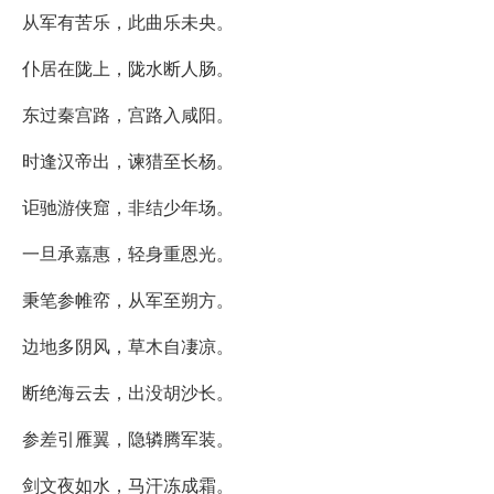
从军有苦乐，此曲乐未央。
仆居在陇上，陇水断人肠。
东过秦宫路，宫路入咸阳。
时逢汉帝出，谏猎至长杨。
讵驰游侠窟，非结少年场。
一旦承嘉惠，轻身重恩光。
秉笔参帷帟，从军至朔方。
边地多阴风，草木自凄凉。
断绝海云去，出没胡沙长。
参差引雁翼，隐辚腾军装。
剑文夜如水，马汗冻成霜。