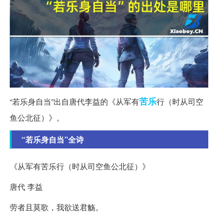
苦乐
“若乐身自当”出自唐代李益的《从军有
行（时从司空
鱼公北征）》。
“若乐身自当”全诗
《从军有苦乐行（时从司空鱼公北征）》
唐代 李益
劳者且莫歌，我欲送君觞。