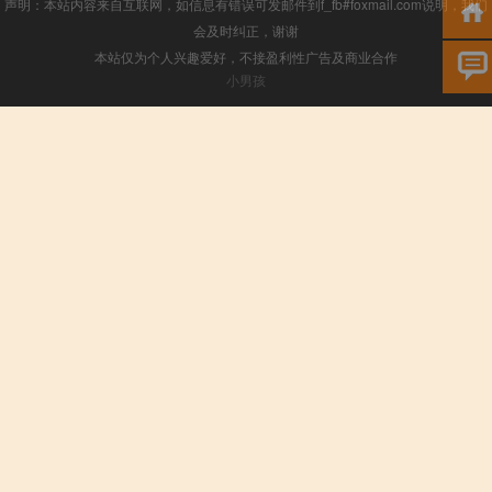
声明：本站内容来自互联网，如信息有错误可发邮件到f_fb#foxmail.com说明，我们
会及时纠正，谢谢
本站仅为个人兴趣爱好，不接盈利性广告及商业合作
小男孩