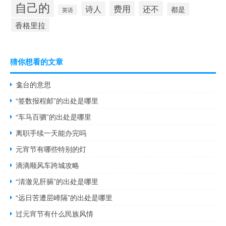
自己的
费用
还不
诗人
都是
英语
香格里拉
猜你想看的文章
龛台的意思
“签数报程邮”的出处是哪里
“车马百驷”的出处是哪里
离职手续一天能办完吗
元宵节有哪些特别的灯
滴滴顺风车跨城攻略
“清澈见肝膈”的出处是哪里
“远日苦遭层嶂隔”的出处是哪里
过元宵节有什么民族风情