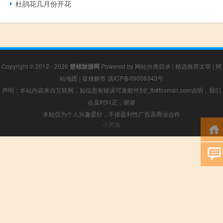
杜鹃花几月份开花
Copyright © 2012 - 2026
楚雄旅游网
Powered by
网站分类目录
|
精选推荐文章
|
网
站地图
|
疑难解答
滇ICP备09006343号
声明：本站内容来自互联网，如信息有错误可发邮件到f_fb#foxmail.com说明，我们
会及时纠正，谢谢
本站仅为个人兴趣爱好，不接盈利性广告及商业合作
小男孩