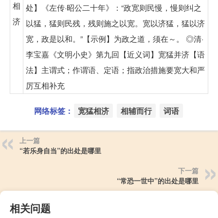
相
处】《左传·昭公二十年》：“政宽则民慢，慢则纠之
济
以猛，猛则民残，残则施之以宽。宽以济猛，猛以济
宽，政是以和。”【示例】为政之道，须在～。 ◎清·
李宝嘉《文明小史》第九回【近义词】宽猛并济【语
法】主谓式；作谓语、定语；指政治措施要宽大和严
厉互相补充
网络标签：
宽猛相济
相辅而行
词语
上一篇
“若乐身自当”的出处是哪里
下一篇
“常恐一世中”的出处是哪里
相关问题