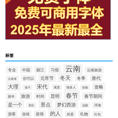
标签
云南
习俗
中国
专业
丽江
云南旅游
冬天
元宵节
唐代
冬季
你可以
云南省
大理
宋代
攻略
寓意
很多人
孩子
技能
春节
昆明
旅游
春节期间
时间
新年
景点
梦幻西游
是一个
洱海
汤圆
景区
的人
游客
疫情
礼物
游戏
的是
红包