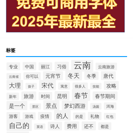
标签
云南
习俗
中国
专业
丽江
云南旅游
冬天
元宵节
唐代
冬季
你可以
云南省
大理
宋代
攻略
寓意
很多人
孩子
技能
春节
昆明
旅游
春节期间
时间
新年
景点
梦幻西游
是一个
洱海
汤圆
景区
的人
游客
疫情
礼物
游戏
的是
红包
自己的
费用
还不
诗人
都是
英语