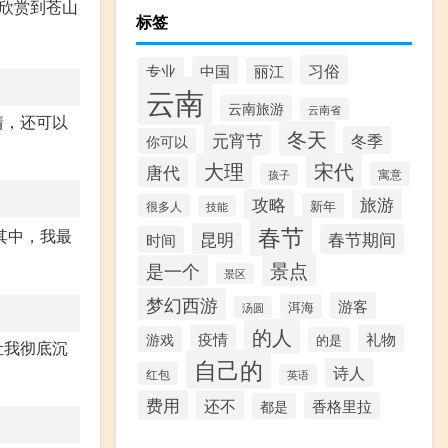
欣赏到苍山
标签
习俗
中国
专业
丽江
云南
云南旅游
云南省
情，还可以
冬天
元宵节
冬季
你可以
大理
宋代
唐代
寓意
孩子
攻略
旅游
新年
很多人
技能
春节
其中，我最
昆明
春节期间
时间
景点
是一个
景区
梦幻西游
游客
洱海
汤圆
的人
疫情
礼物
游戏
的是
让我彻底沉
自己的
诗人
红包
英语
费用
还不
香格里拉
都是