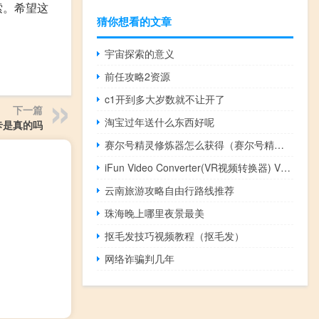
索。希望这
猜你想看的文章
宇宙探索的意义
前任攻略2资源
c1开到多大岁数就不让开了
下一篇
淘宝过年送什么东西好呢
卡是真的吗
赛尔号精灵修炼器怎么获得（赛尔号精灵修炼器）
iFun Video Converter(VR视频转换器) V1.0.2 官方版（iFun Video Converter(VR视频转换器) V1.0.2 官方版功能简介）
云南旅游攻略自由行路线推荐
珠海晚上哪里夜景最美
抠毛发技巧视频教程（抠毛发）
网络诈骗判几年