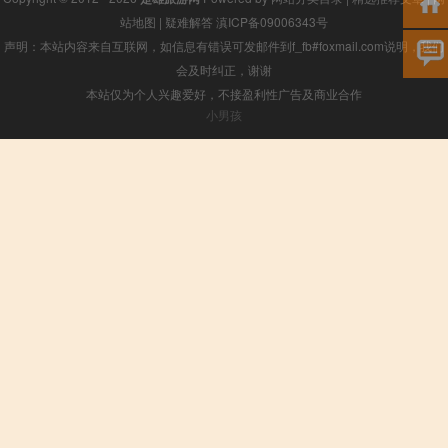
站地图
|
疑难解答
滇ICP备09006343号
声明：本站内容来自互联网，如信息有错误可发邮件到f_fb#foxmail.com说明，我们
会及时纠正，谢谢
本站仅为个人兴趣爱好，不接盈利性广告及商业合作
小男孩