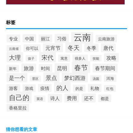
标签
云南
习俗
中国
专业
丽江
云南旅游
冬天
元宵节
唐代
冬季
你可以
云南省
大理
宋代
攻略
寓意
很多人
孩子
技能
春节
昆明
旅游
春节期间
时间
新年
景点
梦幻西游
是一个
洱海
汤圆
景区
的人
游客
疫情
礼物
游戏
的是
红包
自己的
费用
还不
诗人
都是
英语
香格里拉
猜你想看的文章