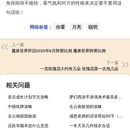
免得闹得不愉快，看气氛和对方的性格来决定要不要用这
句话啦！
网络标签：
你看
月亮
聪明
上一篇
魔兽世界怀旧2020年8月阵营比例 魔兽世界阵营比例
下一篇
一克玫瑰花大约有几朵 玫瑰花茶一次泡几朵
相关问题
皇后成长计划宇文攻略
梦幻西游手游强身术最高多少级
中级纸牌攻略
去云南旅游的攻略
去云南跟团旅游
感恩老师的话语简短50字（感恩老师的话语）
还款等额本息什么意思
一冬天买几件线衣合适