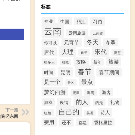
标签
习俗
中国
专业
丽江
云南
云南旅游
云南省
冬天
元宵节
冬季
你可以
大理
宋代
唐代
寓意
孩子
攻略
旅游
新年
很多人
技能
春节
昆明
春节期间
时间
景点
是一个
景区
梦幻西游
游客
洱海
汤圆
的人
疫情
礼物
游戏
的是
自己的
下一篇
诗人
红包
英语
狗狗叼东西
费用
还不
香格里拉
都是