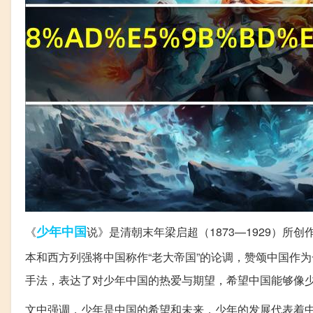
少年
中国
《
说》是清朝末年梁启超（1873—1929）所
本和西方列强将中国称作“老大帝国”的论调，赞颂中国作为
手法，表达了对少年中国的热爱与期望，希望中国能够像
文中强调，少年是中国的希望和未来，少年的发展代表着