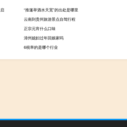
开启
“推篷举酒水天宽”的出处是哪里
云南到贵州旅游景点自驾行程
正宗元宵什么口味
漳州媳妇过年回娘家吗
6税率的是哪个行业