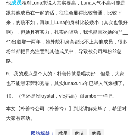
成员
他
相对Luna来说人其实要高，Luna人气不高可能是
跟其他成员在一起的话，往往会显得比较普通，比较下
来，的确不如，再加上Luna的身材比较矮小（其实也很好
啊），但她具有实力，扎实的唱功，我也挺喜欢她的(*^__
^*)出道那一两年，她外貌和身高都比不上其他成员，很多
粉丝都把目光注意到其他成员中，导致被公司和粉丝忽
略。
9、我的观点是个人的：朴善怜就是唱功好，但是，大家
也不能黑宋茜和秀晶，其实luna2015年已经人气爆棚了。
10、（但还是没krystal，vic妈高）跟amber一样吧。
本文【朴善怜公司（朴善怜）】到此讲解完毕了，希望对
大家有帮助。
网络标签：
成员
的人
的是