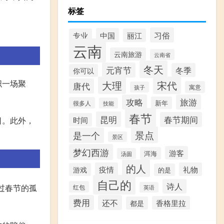
标签
习俗
中国
专业
丽江
云南
云南旅游
云南省
冬天
元宵节
冬季
你可以
织一场聚
大理
宋代
唐代
寓意
孩子
攻略
旅游
新年
很多人
技能
春节
昆明
春节期间
时间
日。此外，
景点
是一个
景区
梦幻西游
游客
洱海
汤圆
的人
疫情
礼物
游戏
的是
自己的
诗人
过春节的孤
红包
英语
费用
还不
香格里拉
都是