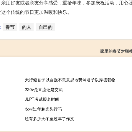
、亲朋好友或者亲友分享感受，重拾年味，参加庆祝活动，用心
让这个传统的节日更加温暖和快乐。
：
春节
的人
自己的
家里的春节对联
天行健君子以自强不息意思地势坤君子以厚德载物
220v是直流还是交流
JLPT考试报名时间
农村过年剃光头行吗
还有多少天冬至过年了作文