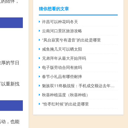
友的陪伴，
猜你想看的文章
许昌可以种花吗冬天
云南河口景区旅游攻略
“凤台寂寞兮有遗音”的出处是哪里
咸鱼腌几天可以晒太阳
兄弟拜年从最大开始拜吗
浓厚的节日
电子版劳动合同有效吗
春节小礼品有哪些耐摔
可以重新找
魅族双11终极战报：手机成交额达去年同期5倍 手机周边配件销量同比提升665%
秋葵种植温度（秋葵种植）
“恰枣红时候”的出处是哪里
活动，也能