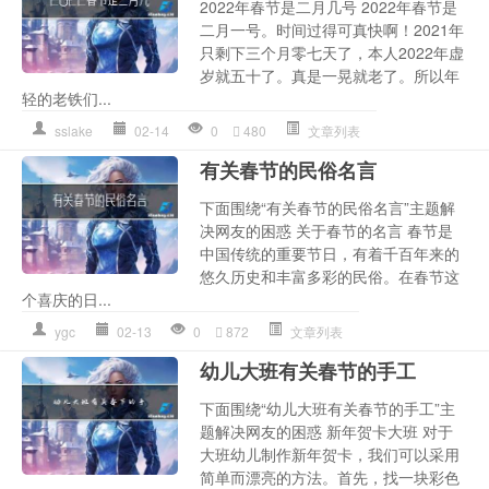
2022年春节是二月几号 2022年春节是
二月一号。时间过得可真快啊！2021年
只剩下三个月零七天了，本人2022年虚
岁就五十了。真是一晃就老了。所以年
轻的老铁们...
sslake
02-14
0
480
文章列表
有关春节的民俗名言
下面围绕“有关春节的民俗名言”主题解
决网友的困惑 关于春节的名言 春节是
中国传统的重要节日，有着千百年来的
悠久历史和丰富多彩的民俗。在春节这
个喜庆的日...
ygc
02-13
0
872
文章列表
幼儿大班有关春节的手工
下面围绕“幼儿大班有关春节的手工”主
题解决网友的困惑 新年贺卡大班 对于
大班幼儿制作新年贺卡，我们可以采用
简单而漂亮的方法。首先，找一块彩色