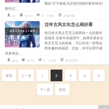
顺好;万千祝福,礼到意到福到!新年快乐!
新年已...
rjc
02-13
0
589
文章列表
过年古风女生怎么画好看
有没有古风文艺范儿的简短一点的新年
祝福语 在新年祝福语中，如果你喜欢古
风文艺范儿的风格，可以尝试一些简短
而有趣的祝福语。比如，你可以用字谜
诗来表达...
gng
02-12
0
945
春节2024
首页
上一页
1
2
3
4
5
下一页
尾页