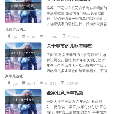
推荐一下适合在公司春节晚会演唱的简
单易唱歌曲 在公司春节晚会表演歌曲
时，我们要选择一些简单易唱的歌曲，
以确保演唱的顺利进行。我为大家推荐
几首适合的...
cjw
02-13
0
607
文章列表
关于春节的儿歌有哪些
下面围绕“关于春节的儿歌有哪些”主题
解决网友的困惑 和新年有关的儿歌 新
年是一个充满喜庆和欢乐氛围的节日，
因此有很多儿童歌曲与新年相关。下面
列举几首经...
gyc
02-13
0
80
文章列表
全家创意拜年视频
一家人拜年祝福语 新年已到,向你问
好。祝你:笑口常开,快乐每分每秒;开心
播报,时时喜上眉梢;如愿之年,事事如意