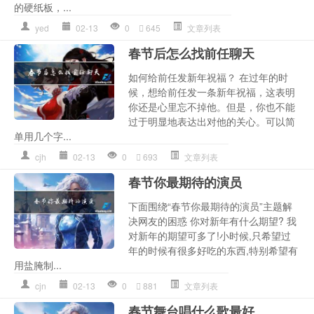
的硬纸板，...
yed
02-13
0
645
文章列表
春节后怎么找前任聊天
如何给前任发新年祝福？ 在过年的时
候，想给前任发一条新年祝福，这表明
你还是心里忘不掉他。但是，你也不能
过于明显地表达出对他的关心。可以简
单用几个字...
cjh
02-13
0
693
文章列表
春节你最期待的演员
下面围绕“春节你最期待的演员”主题解
决网友的困惑 你对新年有什么期望? 我
对新年的期望可多了!小时候,只希望过
年的时候有很多好吃的东西,特别希望有
用盐腌制...
cjn
02-13
0
881
文章列表
春节舞台唱什么歌最好