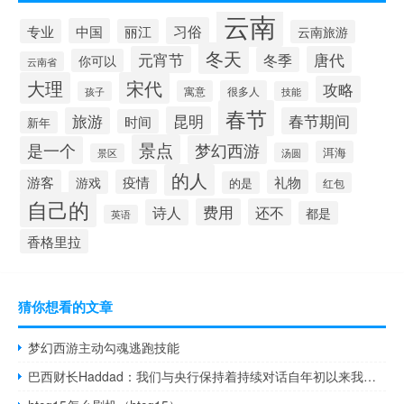
云南
习俗
中国
专业
丽江
云南旅游
冬天
元宵节
唐代
冬季
你可以
云南省
大理
宋代
攻略
寓意
很多人
孩子
技能
春节
昆明
旅游
春节期间
时间
新年
景点
梦幻西游
是一个
洱海
汤圆
景区
的人
游客
疫情
礼物
游戏
的是
红包
自己的
费用
还不
诗人
都是
英语
香格里拉
猜你想看的文章
梦幻西游主动勾魂逃跑技能
巴西财长Haddad：我们与央行保持着持续对话自年初以来我们一直保持着稳固的关系