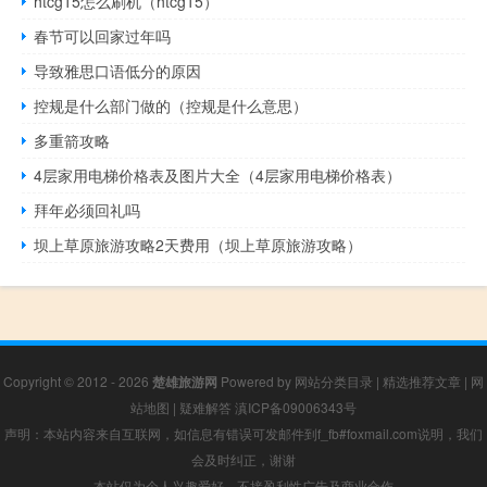
htcg15怎么刷机（htcg15）
春节可以回家过年吗
导致雅思口语低分的原因
控规是什么部门做的（控规是什么意思）
多重箭攻略
4层家用电梯价格表及图片大全（4层家用电梯价格表）
拜年必须回礼吗
坝上草原旅游攻略2天费用（坝上草原旅游攻略）
Copyright © 2012 - 2026
楚雄旅游网
Powered by
网站分类目录
|
精选推荐文章
|
网
站地图
|
疑难解答
滇ICP备09006343号
声明：本站内容来自互联网，如信息有错误可发邮件到f_fb#foxmail.com说明，我们
会及时纠正，谢谢
本站仅为个人兴趣爱好，不接盈利性广告及商业合作