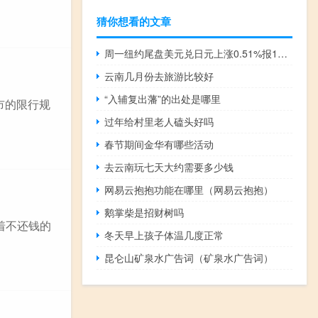
猜你想看的文章
周一纽约尾盘美元兑日元上涨0.51%报142.49徘徊于纽约中午涨至的日高142.58附近结束之前连跌三个交易日的趋势彭博数据显示50日均线目前切入位在141.32
云南几月份去旅游比较好
“入辅复出藩”的出处是哪里
市的限行规
过年给村里老人磕头好吗
春节期间金华有哪些活动
去云南玩七天大约需要多少钱
网易云抱抱功能在哪里（网易云抱抱）
鹅掌柴是招财树吗
着不还钱的
冬天早上孩子体温几度正常
昆仑山矿泉水广告词（矿泉水广告词）