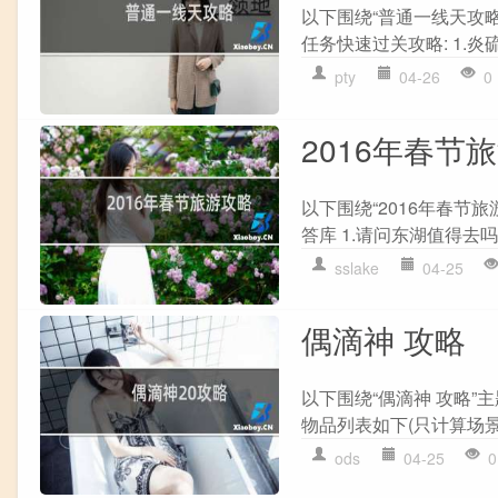
以下围绕“普通一线天攻
任务快速过关攻略: 1.炎硫
pty
04-26
0
2016年春节
以下围绕“2016年春节
答库 1.请问东湖值得去吗?
sslake
04-25
偶滴神 攻略
以下围绕“偶滴神 攻略
物品列表如下(只计算场景
ods
04-25
0