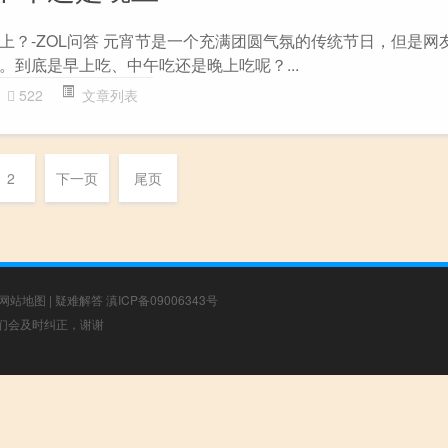
上？-ZOL问答 元宵节是一个充满团圆气氛的传统节日，但是网
。到底是早上吃、中午吃还是晚上吃呢？...
522
文章列表
2
下一页
尾页
网站地图
|
疑难解答
滇ICP备09006343号
，我们会及时纠正，谢谢