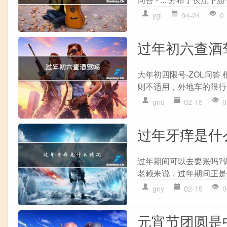
ygl
04-24
0
过年初六查酒
大年初四限号-ZOL问
则不适用，外地车的限行
gnc
02-15
0
过年牙痒是什
过年期间可以去要账吗?
老赖来说，过年期间正是
gny
02-15
0
元宵节团圆是