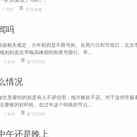
923
手游攻略
驾吗
答 根据相关规定，大年初四是不限号的。在周六日和节假日，北京
规则则是在早晚高峰期间和尾号限行。早...
919
春节2024
么情况
做生意最怕的就是有人不讲信用，拖欠账款不还。对于这些常躲
去要账的好时机。在过年这个特殊的节点...
843
春节2024
中午还是晚上