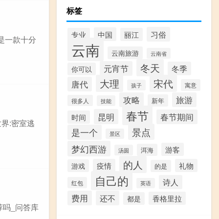
标签
习俗
中国
专业
丽江
是一款十分
云南
云南旅游
云南省
冬天
元宵节
冬季
你可以
大理
宋代
唐代
寓意
孩子
攻略
旅游
新年
很多人
技能
春节
昆明
春节期间
时间
界:密室逃
景点
是一个
景区
梦幻西游
游客
洱海
汤圆
的人
疫情
礼物
游戏
的是
自己的
诗人
红包
英语
费用
还不
香格里拉
都是
荐吗_问答库