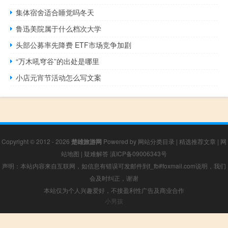
集体宿舍适合睡觉吗冬天
鲁迅美院属于什么档次大学
头部公募率先降费 ETF市场竞争加剧
“万木吼穹谷”的出处是哪里
小店元宵节活动怎么写文案
Copyright © 2012 - 2026
楚雄旅游网
Powered by
网站分类目录
|
精选推荐文章
|
网
站地图
|
疑难解答
滇ICP备09006343号
声明：本站内容来自互联网，如信息有错误可发邮件到f_fb#foxmail.com说明，我们
会及时纠正，谢谢
本站仅为个人兴趣爱好，不接盈利性广告及商业合作
小男孩