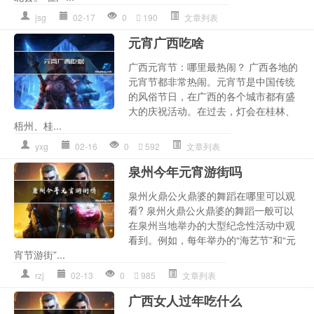
jsg
02-17
0
190
文章列表
元宵广西吃啥
广西元宵节：哪里最热闹？ 广西各地的
元宵节都非常热闹。元宵节是中国传统
的风俗节日，在广西的各个城市都有盛
大的庆祝活动。在过去，灯会在桂林、
梧州、桂...
yxg
02-16
0
592
文章列表
泉州今年元宵游街吗
泉州火鼎公火鼎婆的舞蹈在哪里可以观
看? 泉州火鼎公火鼎婆的舞蹈一般可以
在泉州当地举办的大型纪念性活动中观
看到。例如，每年举办的“海艺节”和“元
宵节游街”...
rzj
02-13
0
985
文章列表
广西女人过年吃什么