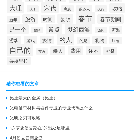
大理
宋代
攻略
寓意
很多人
孩子
技能
春节
昆明
旅游
春节期间
时间
新年
景点
梦幻西游
是一个
洱海
汤圆
景区
的人
游客
疫情
礼物
游戏
的是
红包
自己的
费用
还不
诗人
都是
英语
香格里拉
猜你想看的文章
比重最大的金属（比重）
光电信息材料与器件专业的专业代码是什么
光明之刃可攻略
“岁寒要使交期在”的出处是哪里
4月份去云南旅游