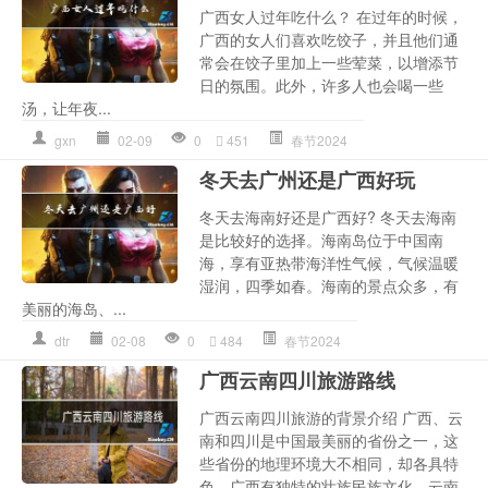
广西女人过年吃什么？ 在过年的时候，
广西的女人们喜欢吃饺子，并且他们通
常会在饺子里加上一些荤菜，以增添节
日的氛围。此外，许多人也会喝一些
汤，让年夜...
gxn
02-09
0
451
春节2024
冬天去广州还是广西好玩
冬天去海南好还是广西好? 冬天去海南
是比较好的选择。海南岛位于中国南
海，享有亚热带海洋性气候，气候温暖
湿润，四季如春。海南的景点众多，有
美丽的海岛、...
dtr
02-08
0
484
春节2024
广西云南四川旅游路线
广西云南四川旅游的背景介绍 广西、云
南和四川是中国最美丽的省份之一，这
些省份的地理环境大不相同，却各具特
色。广西有独特的壮族民族文化，云南