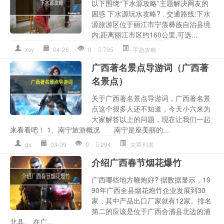
以下围绕“下水源攻略”主题解决网友的
困惑 下水源玩水攻略? . 交通路线:下水
源旅游区位于丽江市宁蒗彝族自治县境
内,距离丽江市区约160公里,可选...
xsy
04-26
0
795
手游攻略
广西著名景点导游词（广西著
名景点）
关于广西著名景点导游词，广西著名景
点这个很多人还不知道，今天小六来为
大家解答以上的问题，现在让我们一起
来看看吧！ 1、南宁旅游概况 南宁是座美丽的...
gx
03-09
0
294
文章列表
介绍广西春节烟花爆竹
广西哪些地方鞭炮好? 据数据显示，19
90年广西全县烟花炮竹企业发展到30
家，其中产品出口厂家就有12家。排名
第二的应该是位于广西合浦县北边的浦
北县。 在广...