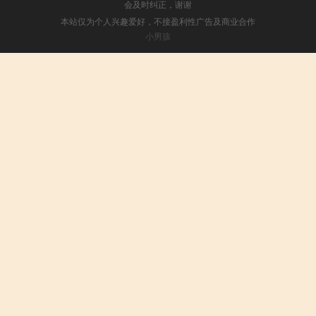
会及时纠正，谢谢
本站仅为个人兴趣爱好，不接盈利性广告及商业合作
小男孩