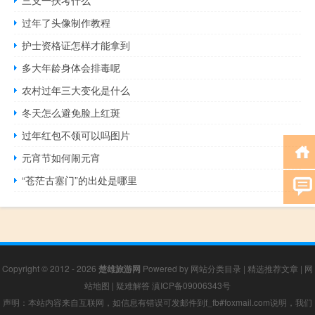
三支一扶考什么
过年了头像制作教程
护士资格证怎样才能拿到
多大年龄身体会排毒呢
农村过年三大变化是什么
冬天怎么避免脸上红斑
过年红包不领可以吗图片
元宵节如何闹元宵
“苍茫古塞门”的出处是哪里
Copyright © 2012 - 2026
楚雄旅游网
Powered by
网站分类目录
|
精选推荐文章
|
网
站地图
|
疑难解答
滇ICP备09006343号
声明：本站内容来自互联网，如信息有错误可发邮件到f_fb#foxmail.com说明，我们