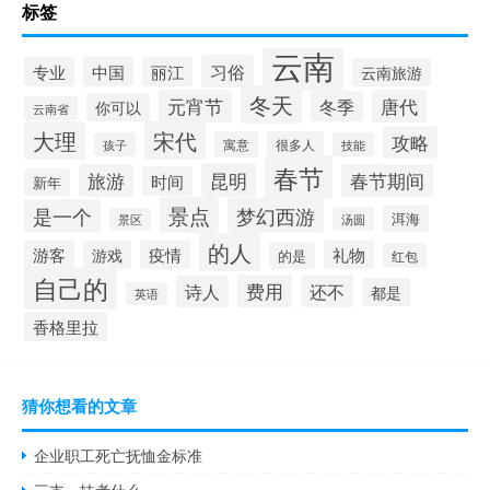
标签
云南
习俗
中国
专业
丽江
云南旅游
冬天
元宵节
唐代
冬季
你可以
云南省
大理
宋代
攻略
寓意
很多人
孩子
技能
春节
昆明
旅游
春节期间
时间
新年
景点
梦幻西游
是一个
洱海
汤圆
景区
的人
游客
疫情
礼物
游戏
的是
红包
自己的
费用
还不
诗人
都是
英语
香格里拉
猜你想看的文章
企业职工死亡抚恤金标准