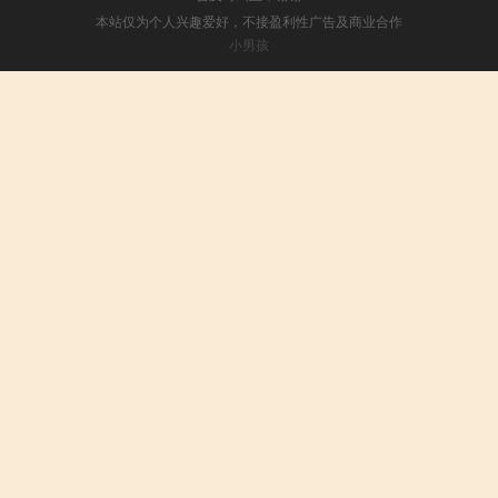
本站仅为个人兴趣爱好，不接盈利性广告及商业合作
小男孩