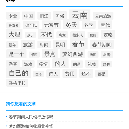
云南
习俗
中国
专业
丽江
云南旅游
冬天
元宵节
唐代
冬季
你可以
云南省
大理
宋代
攻略
寓意
很多人
孩子
技能
春节
昆明
旅游
春节期间
时间
新年
景点
梦幻西游
是一个
洱海
汤圆
景区
的人
游客
疫情
礼物
游戏
的是
红包
自己的
费用
还不
诗人
都是
英语
香格里拉
猜你想看的文章
春节期间人民银行放假吗
梦幻西游如何收服黄袍怪