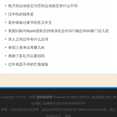
电子的运动状态与空间运动状态有什么不同
过年吃的钱串是
老外体验过春节的意义作文
美团闪购与Apple授权店持续深化合作321城近5000家门店入驻
亲人之间过年有什么忌讳
单招三类考试考哪几科
离婚了彩礼可以要回吗
过年就是不停的忙着做饭
Copyright © 2012 - 2026
楚雄旅游网
Powered by
网站分类目录
|
精选推荐文章
|
网
站地图
|
疑难解答
滇ICP备09006343号
声明：本站内容来自互联网，如信息有错误可发邮件到f_fb#foxmail.com说明，我们
会及时纠正，谢谢