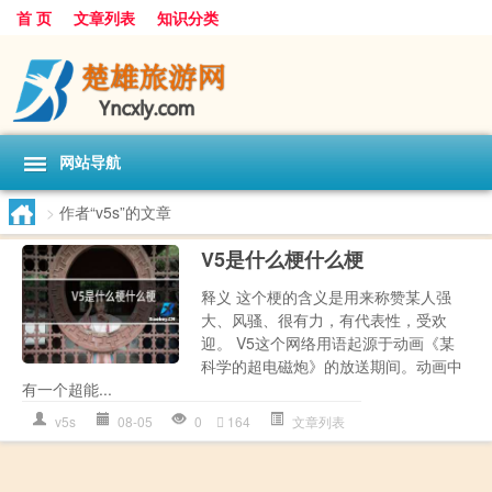
首 页
文章列表
知识分类
网站导航
>
作者“v5s”的文章
V5是什么梗什么梗
释义 这个梗的含义是用来称赞某人强
大、风骚、很有力，有代表性，受欢
迎。 V5这个网络用语起源于动画《某
科学的超电磁炮》的放送期间。动画中
有一个超能...
v5s
08-05
0
164
文章列表