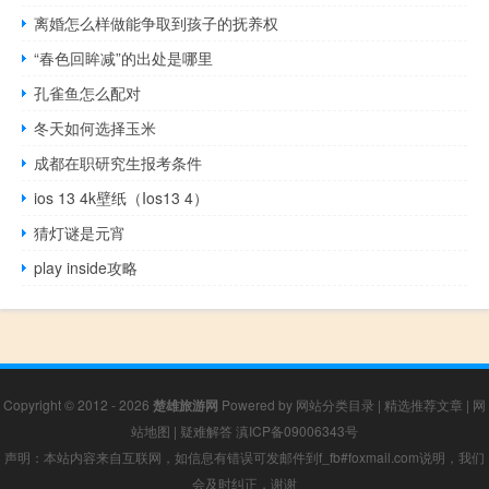
离婚怎么样做能争取到孩子的抚养权
“春色回眸减”的出处是哪里
孔雀鱼怎么配对
冬天如何选择玉米
成都在职研究生报考条件
ios 13 4k壁纸（Ios13 4）
猜灯谜是元宵
play inside攻略
Copyright © 2012 - 2026
楚雄旅游网
Powered by
网站分类目录
|
精选推荐文章
|
网
站地图
|
疑难解答
滇ICP备09006343号
声明：本站内容来自互联网，如信息有错误可发邮件到f_fb#foxmail.com说明，我们
会及时纠正，谢谢