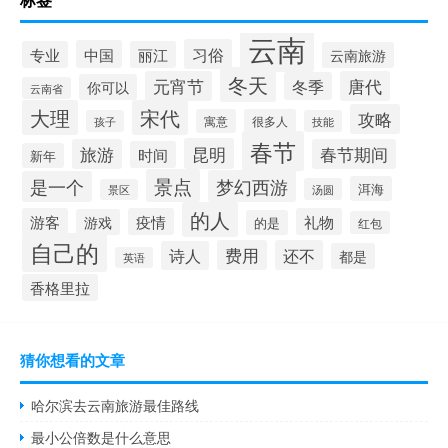
云南
习俗
中国
专业
丽江
云南旅游
冬天
元宵节
唐代
冬季
你可以
云南省
大理
宋代
攻略
寓意
很多人
孩子
技能
春节
昆明
旅游
春节期间
时间
新年
景点
梦幻西游
是一个
洱海
汤圆
景区
的人
游客
疫情
礼物
游戏
的是
红包
自己的
费用
还不
诗人
都是
英语
香格里拉
猜你想看的文章
哈尔滨去云南旅游最佳路线
最小公倍数是什么意思