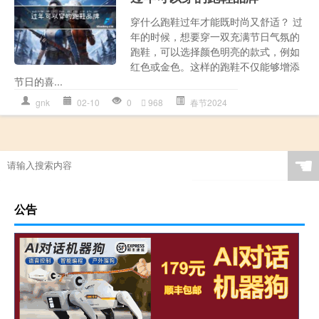
穿什么跑鞋过年才能既时尚又舒适？ 过
年的时候，想要穿一双充满节日气氛的
跑鞋，可以选择颜色明亮的款式，例如
红色或金色。这样的跑鞋不仅能够增添
节日的喜...
gnk
02-10
0
968
春节2024
☚
公告