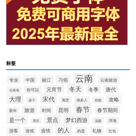
标签
云南
习俗
中国
专业
丽江
云南旅游
冬天
元宵节
唐代
冬季
你可以
云南省
大理
宋代
攻略
寓意
很多人
孩子
技能
春节
昆明
旅游
春节期间
时间
新年
景点
梦幻西游
是一个
洱海
汤圆
景区
的人
游客
疫情
礼物
游戏
的是
红包