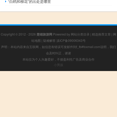
“白鸥和柳花”的出处是哪里
Copyright © 2012 - 2026
楚雄旅游网
Powered by
网站分类目录
|
精选推荐文章
|
网
站地图
|
疑难解答
滇ICP备09006343号
声明：本站内容来自互联网，如信息有错误可发邮件到f_fb#foxmail.com说明，我们
会及时纠正，谢谢
本站仅为个人兴趣爱好，不接盈利性广告及商业合作
小男孩