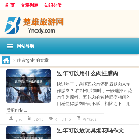
首 页
文章列表
知识分类
网站导航
>
作者“gnk”的文章
过年可以用什么肉挂腊肉
快过年了，选择五花肉还是后腿肉来制
作腊肉？ 在制作腊肉时，一般选择五花
肉作为原料。五花肉的独特肥瘦相间的
口感使得腊肉肥而不腻。相比之下，用
后腿肉制...
gnk
02-15
0
145
春节2024
过年可以放玩具烟花吗作文