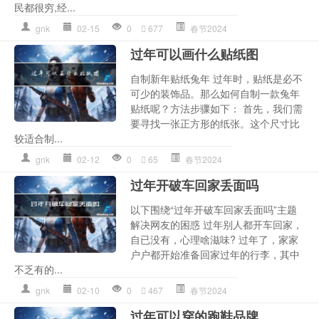
民都很穷,经...
gnk
02-15
0
677
春节2024
过年可以画什么贴纸图
自制新年贴纸兔年 过年时，贴纸是必不
可少的装饰品。那么如何自制一款兔年
贴纸呢？方法步骤如下： 首先，我们需
要寻找一张正方形的纸张。这个尺寸比
较适合制...
gnk
02-12
0
65
春节2024
过年开破车回家丢面吗
以下围绕“过年开破车回家丢面吗”主题
解决网友的困惑 过年别人都开车回家，
自已没有，心理啥滋味? 过年了，家家
户户都开始准备回家过年的行李，其中
不乏有的...
gnk
02-10
0
467
春节2024
过年可以穿的跑鞋品牌