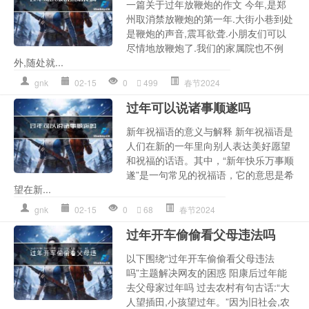
一篇关于过年放鞭炮的作文 今年,是郑
州取消禁放鞭炮的第一年.大街小巷到处
是鞭炮的声音,震耳欲聋.小朋友们可以
尽情地放鞭炮了.我们的家属院也不例
外,随处就...
gnk
02-15
0
499
春节2024
过年可以说诸事顺遂吗
新年祝福语的意义与解释 新年祝福语是
人们在新的一年里向别人表达美好愿望
和祝福的话语。其中，“新年快乐万事顺
遂”是一句常见的祝福语，它的意思是希
望在新...
gnk
02-15
0
68
春节2024
过年开车偷偷看父母违法吗
以下围绕“过年开车偷偷看父母违法
吗”主题解决网友的困惑 阳康后过年能
去父母家过年吗 过去农村有句古话:“大
人望插田,小孩望过年。”因为旧社会,农