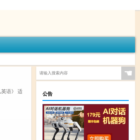
☚
英语》 适
公告