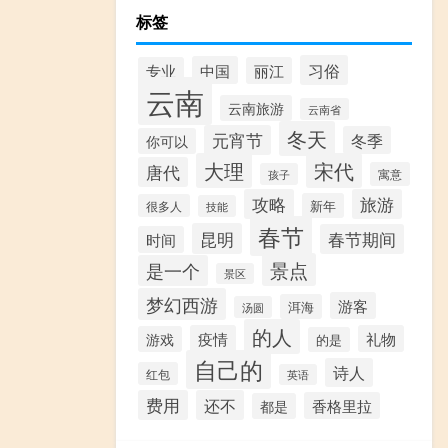
标签
习俗
中国
专业
丽江
云南
云南旅游
云南省
冬天
元宵节
冬季
你可以
大理
宋代
唐代
寓意
孩子
攻略
旅游
新年
很多人
技能
春节
昆明
春节期间
时间
景点
是一个
景区
梦幻西游
游客
洱海
汤圆
的人
疫情
礼物
游戏
的是
自己的
诗人
红包
英语
费用
还不
香格里拉
都是