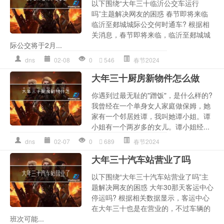
以下围绕“大年三十临沂公交车运行
吗”主题解决网友的困惑 春节即将来临
临沂至郯城城际公交何时通车? 根据相
关消息，春节即将来临，临沂至郯城城
际公交将于2月...
dns
02-08
0
546
春节2024
大年三十厨房新物件怎么做
你遇到过最无耻的"蹭饭"，是什么样的?
我曾经在一个单身女人家庭做保姆，她
家有一个邻居姓谭，我叫她谭小姐。谭
小姐有一个两岁多的女儿。谭小姐经...
dns
02-07
0
689
春节2024
大年三十汽车站营业了吗
以下围绕“大年三十汽车站营业了吗”主
题解决网友的困惑 大年30那天客运中心
停运吗? 根据相关数据显示，客运中心
在大年三十也是在营业的，不过车辆的
班次可能...