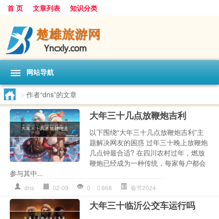
首 页
文章列表
知识分类
网站导航
>
作者“dns”的文章
大年三十几点放鞭炮吉利
以下围绕“大年三十几点放鞭炮吉利”主
题解决网友的困惑 过年三十晚上放鞭炮
几点钟最合适? 在四川农村过年，燃放
鞭炮已经成为一种传统，每家每户都会
参与其中...
dns
02-09
0
868
春节2024
大年三十临沂公交车运行吗