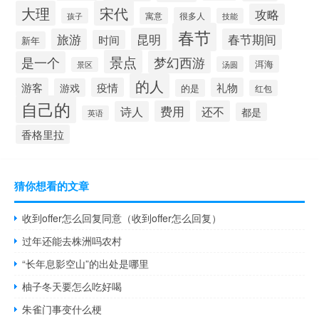
大理
宋代
攻略
寓意
很多人
孩子
技能
春节
昆明
旅游
春节期间
时间
新年
景点
梦幻西游
是一个
洱海
汤圆
景区
的人
游客
疫情
礼物
游戏
的是
红包
自己的
费用
还不
诗人
都是
英语
香格里拉
猜你想看的文章
收到offer怎么回复同意（收到offer怎么回复）
过年还能去株洲吗农村
“长年息影空山”的出处是哪里
柚子冬天要怎么吃好喝
朱雀门事变什么梗