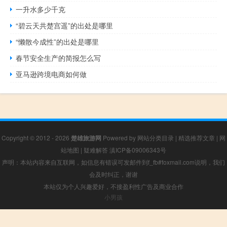
一升水多少千克
“碧云天共楚宫遥”的出处是哪里
“懒散今成性”的出处是哪里
春节安全生产的简报怎么写
亚马逊跨境电商如何做
Copyright © 2012 - 2026
楚雄旅游网
Powered by
网站分类目录
|
精选推荐文章
|
网
站地图
|
疑难解答
滇ICP备09006343号
声明：本站内容来自互联网，如信息有错误可发邮件到f_fb#foxmail.com说明，我们
会及时纠正，谢谢
本站仅为个人兴趣爱好，不接盈利性广告及商业合作
小男孩