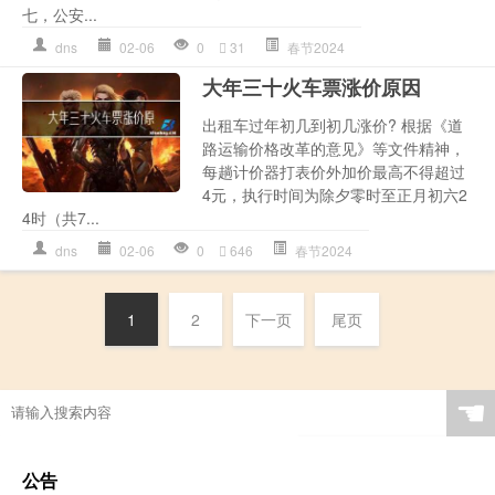
七，公安...
dns
02-06
0
31
春节2024
大年三十火车票涨价原因
出租车过年初几到初几涨价? 根据《道
路运输价格改革的意见》等文件精神，
每趟计价器打表价外加价最高不得超过
4元，执行时间为除夕零时至正月初六2
4时（共7...
dns
02-06
0
646
春节2024
1
2
下一页
尾页
☚
公告