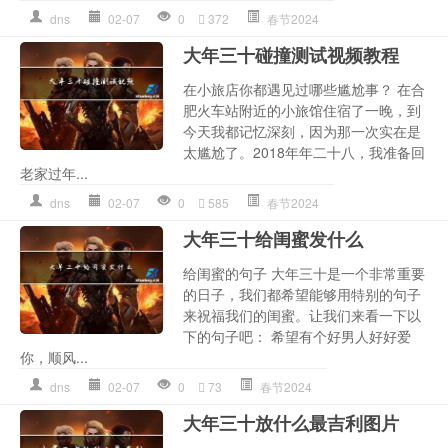
dns
02-07
0
372
春节2024
大年三十碰撞测试视频教程
在小旅店你都遇见过哪些尴尬事？ 在合
肥火车站附近的小旅馆住宿了一晚，到
今天我都记忆深刻，因为那一次实在是
太尴尬了。2018年年二十八，我准备回
老家过年...
dns
02-07
0
585
春节2024
大年三十给闺蜜发什么
给闺蜜的句子 大年三十是一个非常重要
的日子，我们都希望能够用特别的句子
来祝福我们的闺蜜。让我们来看一下以
下的句子吧： 希望有个好男人好好爱
你，顺风...
dns
02-07
0
73
春节2024
大年三十放什么最吉利图片