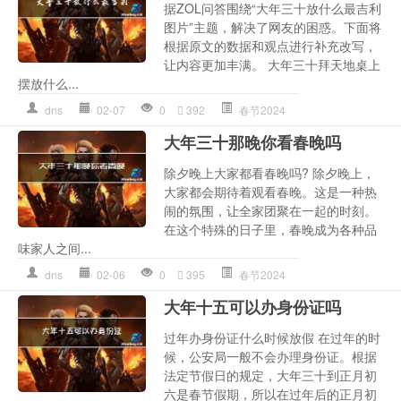
据ZOL问答围绕“大年三十放什么最吉利
图片”主题，解决了网友的困惑。下面将
根据原文的数据和观点进行补充改写，
让内容更加丰满。 大年三十拜天地桌上
摆放什么...
dns
02-07
0
392
春节2024
大年三十那晚你看春晚吗
除夕晚上大家都看春晚吗? 除夕晚上，
大家都会期待着观看春晚。这是一种热
闹的氛围，让全家团聚在一起的时刻。
在这个特殊的日子里，春晚成为各种品
味家人之间...
dns
02-06
0
395
春节2024
大年十五可以办身份证吗
过年办身份证什么时候放假 在过年的时
候，公安局一般不会办理身份证。根据
法定节假日的规定，大年三十到正月初
六是春节假期，所以在过年后的正月初