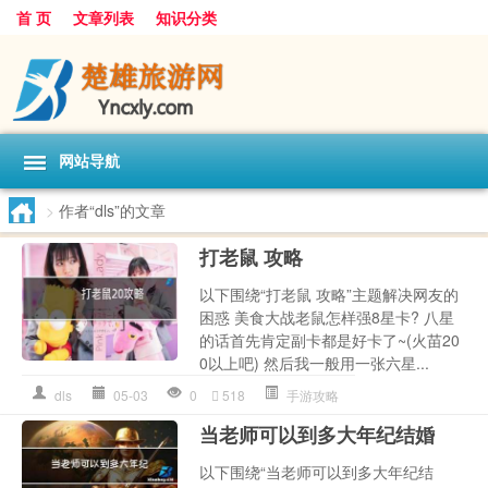
首 页
文章列表
知识分类
网站导航
>
作者“dls”的文章
打老鼠 攻略
以下围绕“打老鼠 攻略”主题解决网友的
困惑 美食大战老鼠怎样强8星卡? 八星
的话首先肯定副卡都是好卡了~(火苗20
0以上吧) 然后我一般用一张六星...
dls
05-03
0
518
手游攻略
当老师可以到多大年纪结婚
以下围绕“当老师可以到多大年纪结