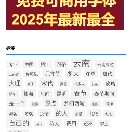
标签
云南
习俗
中国
专业
丽江
云南旅游
冬天
元宵节
唐代
冬季
你可以
云南省
大理
宋代
攻略
寓意
很多人
孩子
技能
春节
昆明
旅游
春节期间
时间
新年
景点
梦幻西游
是一个
洱海
汤圆
景区
的人
游客
疫情
礼物
游戏
的是
红包
自己的
费用
还不
诗人
都是
英语