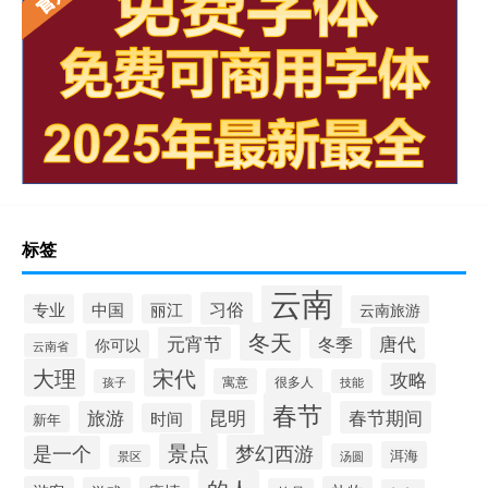
标签
云南
习俗
中国
专业
丽江
云南旅游
冬天
元宵节
唐代
冬季
你可以
云南省
大理
宋代
攻略
寓意
很多人
孩子
技能
春节
昆明
旅游
春节期间
时间
新年
景点
梦幻西游
是一个
洱海
汤圆
景区