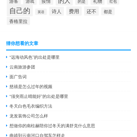
的人
游客
疫情
礼物
游戏
的是
红包
自己的
费用
还不
诗人
都是
英语
香格里拉
猜你想看的文章
“远海动风色”的出处是哪里
云南旅游参团
面广告词
慈禧是怎么过年的视频
“须臾雨止晴能好”的出处是哪里
冬天白色毛衣编织方法
龙发装饰公司怎么样
想做你的南柱赫陪你过冬天的满舒克什么意思
曲靖到云南河口自驾车怎样走