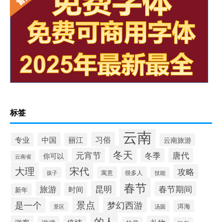
标签
云南
习俗
中国
专业
丽江
云南旅游
冬天
元宵节
唐代
冬季
你可以
云南省
大理
宋代
攻略
寓意
很多人
孩子
技能
春节
昆明
旅游
春节期间
时间
新年
景点
梦幻西游
是一个
洱海
汤圆
景区
的人