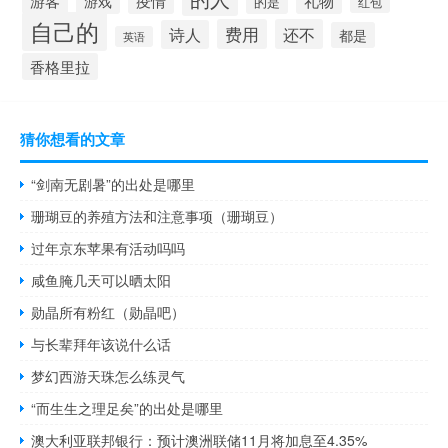
游客
疫情
礼物
游戏
的是
红包
自己的
费用
还不
诗人
都是
英语
香格里拉
猜你想看的文章
“剑南无剧暑”的出处是哪里
珊瑚豆的养殖方法和注意事项（珊瑚豆）
过年京东苹果有活动吗吗
咸鱼腌几天可以晒太阳
勋晶所有粉红（勋晶吧）
与长辈拜年该说什么话
梦幻西游天珠怎么练灵气
“而生生之理足矣”的出处是哪里
澳大利亚联邦银行：预计澳洲联储11月将加息至4.35%