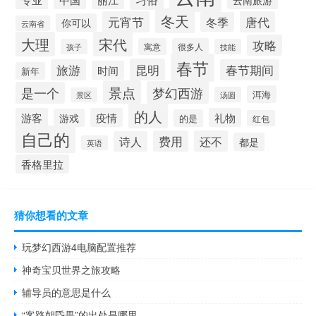
冬天
元宵节
唐代
冬季
你可以
云南省
大理
宋代
攻略
寓意
很多人
孩子
技能
春节
昆明
旅游
春节期间
时间
新年
景点
梦幻西游
是一个
洱海
汤圆
景区
的人
游客
疫情
礼物
游戏
的是
红包
自己的
费用
还不
诗人
都是
英语
香格里拉
猜你想看的文章
玩梦幻西游4电脑配置推荐
神奇宝贝世界之旅攻略
辅导员的意思是什么
“客路朝昏畏”的出处是哪里