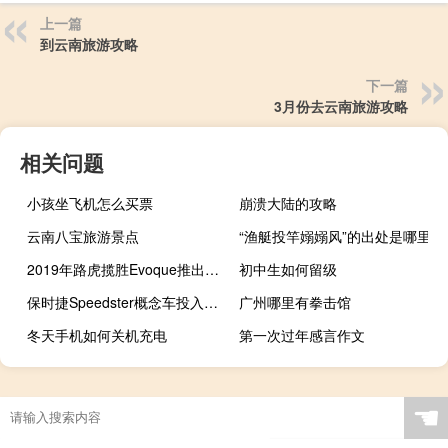
上一篇
到云南旅游攻略
下一篇
3月份去云南旅游攻略
相关问题
小孩坐飞机怎么买票
崩溃大陆的攻略
云南八宝旅游景点
“渔艇投竿嫋嫋风”的出处是哪里
2019年路虎揽胜Evoque推出1.5 3cyl混合动力车
初中生如何留级
保时捷Speedster概念车投入量产
广州哪里有拳击馆
冬天手机如何关机充电
第一次过年感言作文
☚