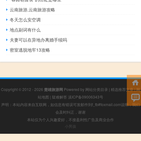
云南旅游,云南旅游攻略
冬天怎么安空调
地点副词有什么
夫妻可以在异地办离婚手续吗
密室逃脱地牢13攻略
Copyright © 2012 - 2026
楚雄旅游网
Powered by
网站分类目录
|
精选推荐文章
|
网
站地图
|
疑难解答
滇ICP备09006343号
声明：本站内容来自互联网，如信息有错误可发邮件到f_fb#foxmail.com说明，我们
会及时纠正，谢谢
本站仅为个人兴趣爱好，不接盈利性广告及商业合作
小男孩