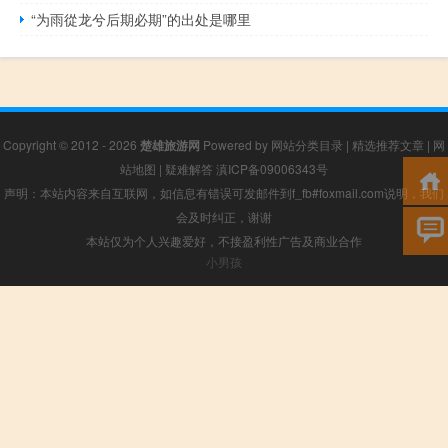
“为雨從龙兮后期必期”的出处是哪里
Copyright © 2012 - 2026
楚雄旅游网
Powered by
网站分类目录
|
精选推荐文章
|
网
站地图
|
疑难解答
滇ICP备09006343号
声明：本站内容来自互联网，如信息有错误可发邮件到f_fb#foxmail.com说明，我们
会及时纠正，谢谢
本站仅为个人兴趣爱好，不接盈利性广告及商业合作
小男孩