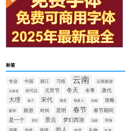
标签
云南
习俗
中国
专业
丽江
云南旅游
冬天
元宵节
唐代
冬季
你可以
云南省
大理
宋代
攻略
寓意
很多人
孩子
技能
春节
昆明
旅游
春节期间
时间
新年
景点
梦幻西游
是一个
洱海
汤圆
景区
的人
游客
疫情
礼物
游戏
的是
红包