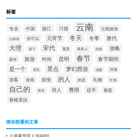
标签
云南
习俗
中国
专业
丽江
云南旅游
冬天
元宵节
唐代
冬季
你可以
云南省
大理
宋代
攻略
寓意
很多人
孩子
技能
春节
昆明
旅游
春节期间
时间
新年
景点
梦幻西游
是一个
洱海
汤圆
景区
的人
游客
疫情
礼物
游戏
的是
红包
自己的
费用
还不
诗人
都是
英语
香格里拉
猜你想看的文章
云南豪华双人游4680