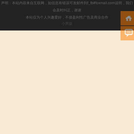
声明：本站内容来自互联网，如信息有错误可发邮件到f_fb#foxmail.com说明，我们
会及时纠正，谢谢
本站仅为个人兴趣爱好，不接盈利性广告及商业合作
小男孩