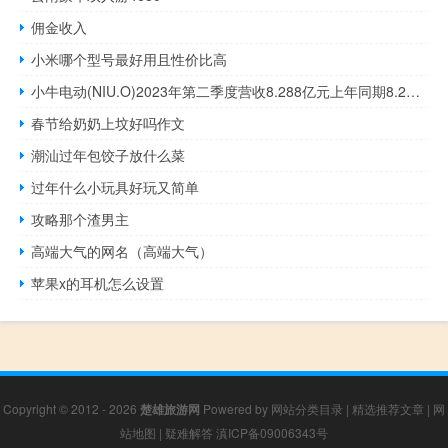
佣金收入
小米哪个型号最好用且性价比高
小牛电动(NIU.O)2023年第二季度营收8.288亿元上年同期8.28亿元
春节给奶奶上坟好吗作文
潮汕过年包饺子放什么菜
过年什么小玩具好玩又简单
攻略那个渣男主
高端大气的网名（高端大气）
苹果x的耳机怎么设置
Copyright © 2012 - 2026
楚雄旅游网
Powered by
网站分类目录
|
精选推荐文章
|
网
站地图
|
疑难解答
滇ICP备09006343号