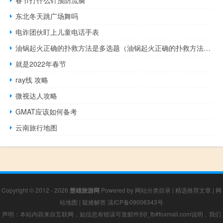
春节打什么针预防流脑
东北冬天跳广场舞吗
电诈团伙盯上儿童电话手表
油锅起火正确的扑救方法是多选题（油锅起火正确的扑救方法是）
就是2022年春节
ray线 攻略
微视达人攻略
GMAT应该如何备考
云南旅行地图
Copyright © 2012 - 2026
楚雄旅游网
Powered by
网站分类目录
|
精选推荐文章
|
网
站地图
|
疑难解答
滇ICP备09006343号
声明：本站内容来自互联网，如信息有错误可发邮件到f_fb#foxmail.com说明，我们