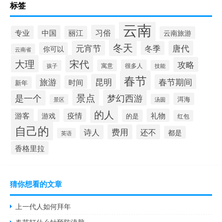
标签
云南
习俗
中国
专业
丽江
云南旅游
冬天
元宵节
唐代
冬季
你可以
云南省
大理
宋代
攻略
寓意
很多人
孩子
技能
春节
昆明
旅游
春节期间
时间
新年
景点
梦幻西游
是一个
洱海
汤圆
景区
的人
游客
疫情
礼物
游戏
的是
红包
自己的
费用
还不
诗人
都是
英语
香格里拉
猜你想看的文章
上一代人如何拜年