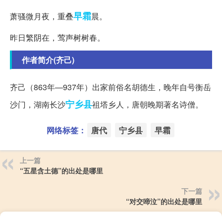
早霜
萧骚微月夜，重叠
晨。
昨日繁阴在，莺声树树春。
作者简介(齐己)
齐己（863年—937年）出家前俗名胡德生，晚年自号衡岳
宁乡县
沙门，湖南长沙
祖塔乡人，唐朝晚期著名诗僧。
网络标签：
唐代
宁乡县
早霜
上一篇
“五星含土德”的出处是哪里
下一篇
“对交啼泣”的出处是哪里