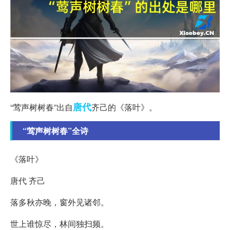
唐代
“莺声树树春”出自
齐己的《落叶》。
“莺声树树春”全诗
《落叶》
唐代 齐己
落多秋亦晚，窗外见诸邻。
世上谁惊尽，林间独扫频。