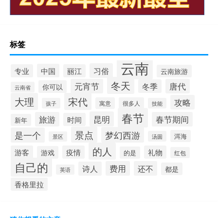
标签
云南
习俗
中国
专业
丽江
云南旅游
冬天
元宵节
唐代
冬季
你可以
云南省
大理
宋代
攻略
寓意
很多人
孩子
技能
春节
昆明
旅游
春节期间
时间
新年
景点
梦幻西游
是一个
洱海
汤圆
景区
的人
游客
疫情
礼物
游戏
的是
红包
自己的
费用
还不
诗人
都是
英语
香格里拉