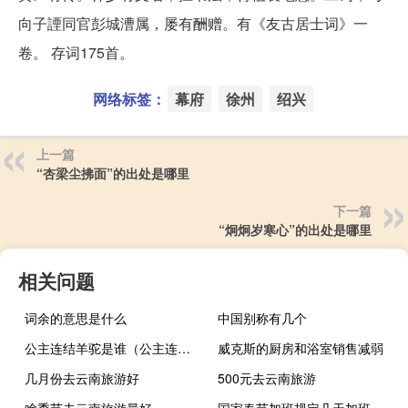
向子諲同官彭城漕属，屡有酬赠。有《友古居士词》一
卷。 存词175首。
网络标签：
幕府
徐州
绍兴
上一篇
“杏梁尘拂面”的出处是哪里
下一篇
“炯炯岁寒心”的出处是哪里
相关问题
词余的意思是什么
中国别称有几个
公主连结羊驼是谁（公主连结莉玛角色介绍 快吧手游）
威克斯的厨房和浴室销售减弱
几月份去云南旅游好
500元去云南旅游