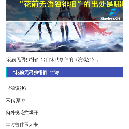
“花前无语独徘徊”出自宋代蔡伸的《浣溪沙》。
“花前无语独徘徊”全诗
《浣溪沙》
宋代 蔡伸
窗外桃花烂熳开。
年时曾伴玉人来。