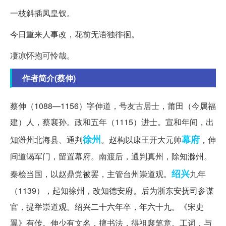
一枝斜插凤皇钗。
今日重来人事改，花前无语独徘徊。
凄凉怀抱可怜哉。
作者简介(蔡伸)
蔡伸（1088—1156）字伸道，号友古居士，莆田（今属福
建）人，蔡襄孙。政和五年（1115）进士。宣和年间，出
徐州
幕府
知潍州北海县、通判
。赵构以康王开大元帅
，伸
间道谒军门，留置幕府。南渡后，通判真州，除知滁州。
绍兴
秦桧当国，以赵鼎党被罢，主管台州崇道观。
九年
（1139），起知徐州，改知德安府。后为浙东安抚司参谋
官，提举崇道观。绍兴二十六年卒，年六十九。《宋史
翼》有传。伸少有文名，擅书法，得祖襄笔意。工词，与