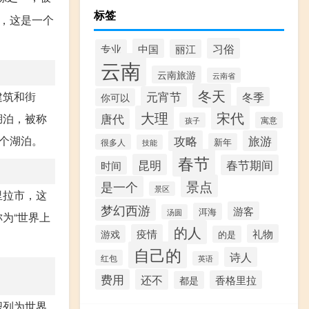
标签
，这是一个
习俗
中国
专业
丽江
云南
云南旅游
云南省
冬天
元宵节
建筑和街
冬季
你可以
大理
宋代
唐代
湖泊，被称
寓意
孩子
攻略
旅游
个湖泊。
新年
很多人
技能
春节
昆明
春节期间
时间
景点
是一个
景区
里拉市，这
梦幻西游
游客
洱海
汤圆
为“世界上
的人
疫情
礼物
游戏
的是
自己的
诗人
红包
英语
费用
还不
香格里拉
都是
织列为世界