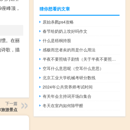
9座峰顶，
猜你想看的文章
原始杀戮ps4攻略
春节给奶奶上坟好吗作文
习惯。在丽
什么是梧桐持股
的诗歌，描
感极而悲者矣的而是什么用法
半夜不要照镜子剧情（关于半夜不要照镜子剧情的介绍）
空耳什么意思呢（空耳什么意思）
北京工业大学机械考研分数线
2024年公共营养师考试时间
有关年会主持词开场白集合
下一篇
冬天在室内如何除甲醛
市旅游景点