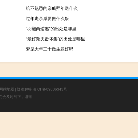
给不熟悉的亲戚拜年送什么
过年走亲戚要做什么饭
“羽翮两逶迤”的出处是哪里
“最好尧夫击坏集”的出处是哪里
梦见大年三十做生意好吗
网站地图
|
疑难解答
滇ICP备09006343号
，我们会及时纠正，谢谢