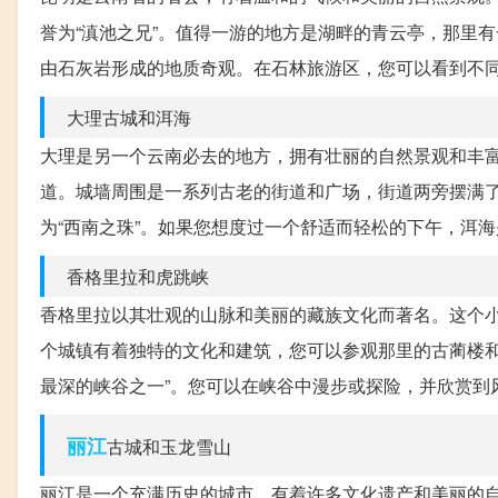
誉为“滇池之兄”。值得一游的地方是湖畔的青云亭，那里
由石灰岩形成的地质奇观。在石林旅游区，您可以看到不
大理古城和洱海
大理是另一个云南必去的地方，拥有壮丽的自然景观和丰
道。城墙周围是一系列古老的街道和广场，街道两旁摆满
为“西南之珠”。如果您想度过一个舒适而轻松的下午，洱
香格里拉和虎跳峡
香格里拉以其壮观的山脉和美丽的藏族文化而著名。这个
个城镇有着独特的文化和建筑，您可以参观那里的古蔺楼和
最深的峡谷之一”。您可以在峡谷中漫步或探险，并欣赏到
丽江
古城和玉龙雪山
丽江是一个充满历史的城市，有着许多文化遗产和美丽的