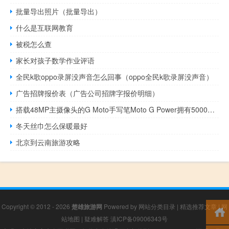
批量导出照片（批量导出）
什么是互联网教育
被税怎么查
家长对孩子数学作业评语
全民k歌oppo录屏没声音怎么回事（oppo全民k歌录屏没声音）
广告招牌报价表（广告公司招牌字报价明细）
搭载48MP主摄像头的G Moto手写笔Moto G Power拥有5000毫安时电池
冬天丝巾怎么保暖最好
北京到云南旅游攻略
Copyright © 2012 - 2026
楚雄旅游网
Powered by
网站分类目录
|
精选推荐文章
|
网
站地图
|
疑难解答
滇ICP备09006343号