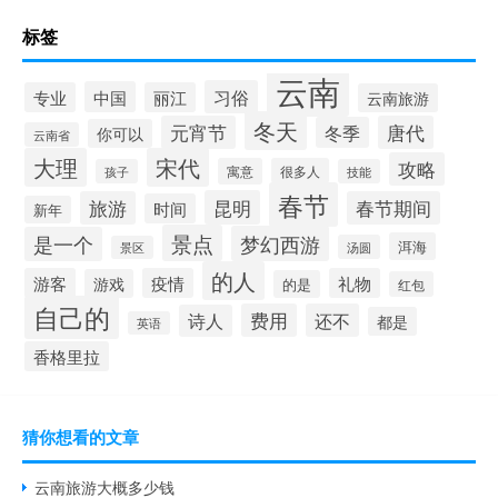
标签
云南
习俗
中国
专业
丽江
云南旅游
冬天
元宵节
唐代
冬季
你可以
云南省
大理
宋代
攻略
寓意
很多人
孩子
技能
春节
昆明
旅游
春节期间
时间
新年
景点
梦幻西游
是一个
洱海
汤圆
景区
的人
游客
疫情
礼物
游戏
的是
红包
自己的
费用
还不
诗人
都是
英语
香格里拉
猜你想看的文章
云南旅游大概多少钱