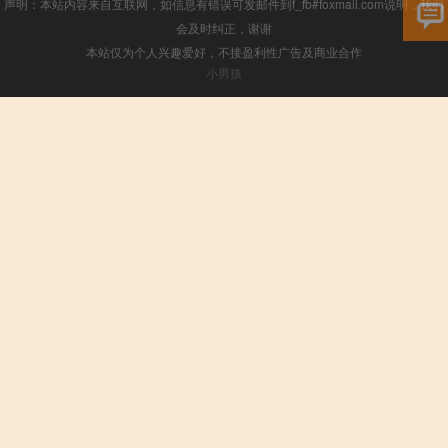
声明：本站内容来自互联网，如信息有错误可发邮件到f_fb#foxmail.com说明，我们
会及时纠正，谢谢
本站仅为个人兴趣爱好，不接盈利性广告及商业合作
小男孩