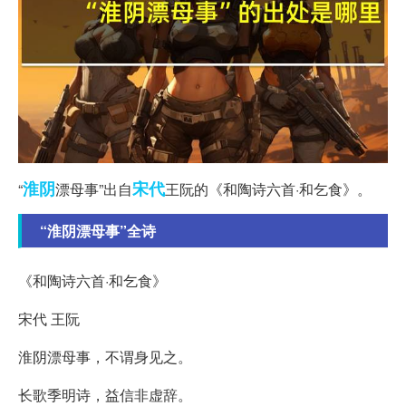
淮阴
宋代
“
漂母事”出自
王阮的《和陶诗六首·和乞食》。
“淮阴漂母事”全诗
《和陶诗六首·和乞食》
宋代 王阮
淮阴漂母事，不谓身见之。
长歌季明诗，益信非虚辞。