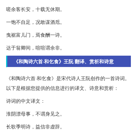
嗟余客长安，十载无休期。
一饱不自足，况敢谋酒卮。
曳裾富儿门，焉食酬一诗。
达于翁卿间，喧喧谓余非。
《和陶诗六首·和乞食》王阮 翻译、赏析和诗意
《和陶诗六首·和乞食》是宋代诗人王阮创作的一首诗词。
以下是根据您提供的信息进行的译文、诗意和赏析：
诗词的中文译文：
淮阴漂母事，不谓身见之。
长歌季明诗，益信非虚辞。