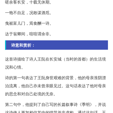
嗟余客长安，十载无休期。
一饱不自足，况敢谋酒卮。
曳裾富儿门，焉食酬一诗。
达于翁卿间，喧喧谓余非。
诗意和赏析：
这首诗描绘了诗人王阮在长安城（当时的首都）的生活境
况和心情。
诗的第一句表达了王阮身世艰难的背景，他的母亲淮阴漂
泊流离，他自己亦未曾亲眼见过。这句话表达了他对母亲
的思念和对自己处境的无奈。
第二句中，他提到了自己写的长篇叙事诗《季明》，并说
这诗使人更加相信其中的情节并非虚构。通过这句话，王