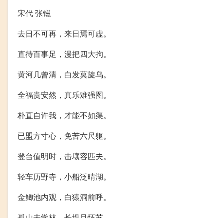
宋代 张镃
去日不可再，来日焉可虚。
直待百事足，漫把四大拘。
黄河几曾清，白发莫旋乌。
全福贵安然，真乐难强图。
朴直自许我，才能不如渠。
已盟方寸心，免苦六尺躯。
登台值明时，击壤容匹夫。
轻车历野寺，小船泛晴湖。
金鲫池内观，白猿洞前呼。
孤山未学林，长堤且怀苏。