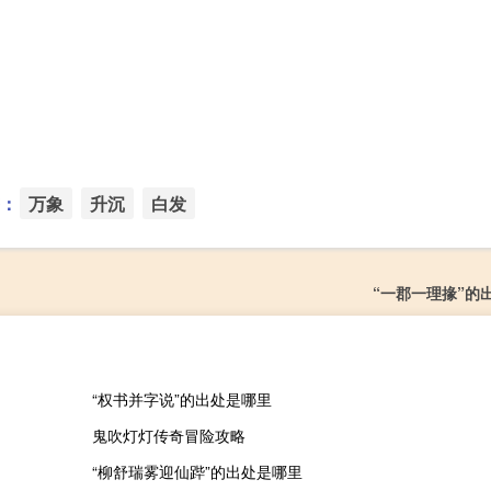
：
万象
升沉
白发
“一郡一理掾”的
“权书并字说”的出处是哪里
鬼吹灯灯传奇冒险攻略
“柳舒瑞雾迎仙跸”的出处是哪里