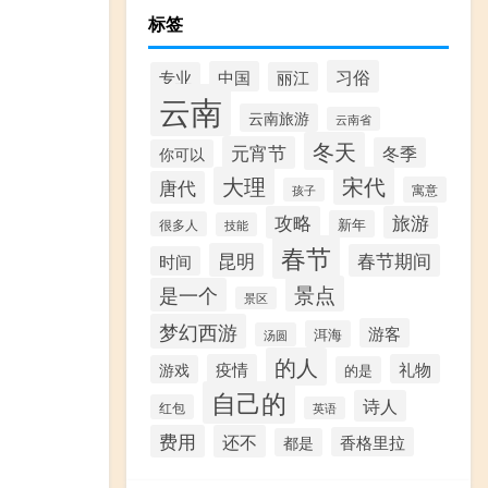
标签
习俗
中国
专业
丽江
云南
云南旅游
云南省
冬天
元宵节
冬季
你可以
大理
宋代
唐代
寓意
孩子
攻略
旅游
新年
很多人
技能
春节
昆明
春节期间
时间
景点
是一个
景区
梦幻西游
游客
洱海
汤圆
的人
疫情
礼物
游戏
的是
自己的
诗人
红包
英语
费用
还不
香格里拉
都是