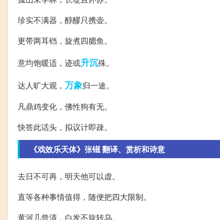
珍实不满器，醇醪只携壶。
更带两耳铛，旋煮四腮鱼。
升沉
意均饱暖适，迹或
殊。
万象
达人旷大观，
归一途。
凡鼎鸡变化，佛性狗有无。
快答此话头，拟议计即疎。
《戏效乐天体》张镃 翻译、赏析和诗意
去日不可再，明天他可以虚。
直等各种事情值得，随便把四大限制。
黄河几曾清，白发不旋转乌。