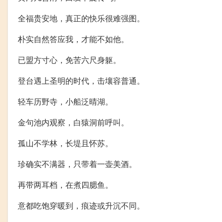
全福贵安地，真正的快乐很难强图。
朴实自然答应我，才能不如他。
已盟方寸心，免苦六尺身躯。
登台遇上圣明的时代，击壤容普通。
轻车历野寺，小船泛晴湖。
金句池内观察，白猿洞前呼叫。
孤山不学林，长堤且怀苏。
珍确实不满器，只带着一壶美酒。
再带两耳档，在煮四腮鱼。
意都吃饱穿暖到，痕迹或升沉不同。