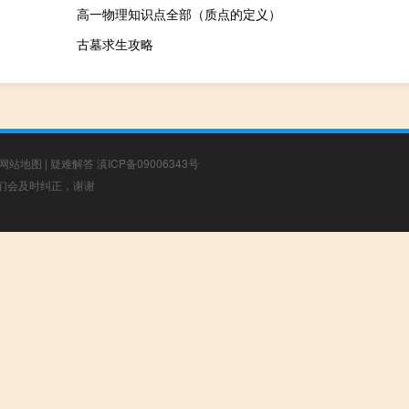
高一物理知识点全部（质点的定义）
古墓求生攻略
网站地图
|
疑难解答
滇ICP备09006343号
，我们会及时纠正，谢谢