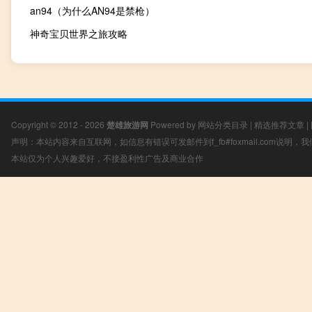
an94（为什么AN94是禁枪）
神奇宝贝世界之旅攻略
Copyright © 2012 - 2026
楚雄旅游网
Powered by
网站分类目录
|
精选推荐文章
|
声明：本站内容来自互联网，如信息有错误可发邮件到f_fb#foxmail.com说明
本站仅为个人兴趣爱好，不接盈利性广告及商业合作