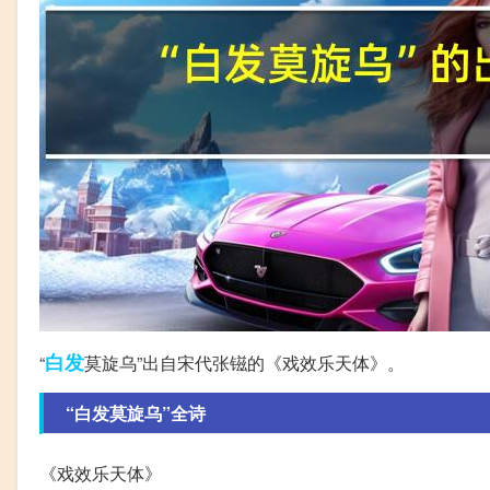
白发
“
莫旋乌”出自宋代张镃的《戏效乐天体》。
“白发莫旋乌”全诗
《戏效乐天体》