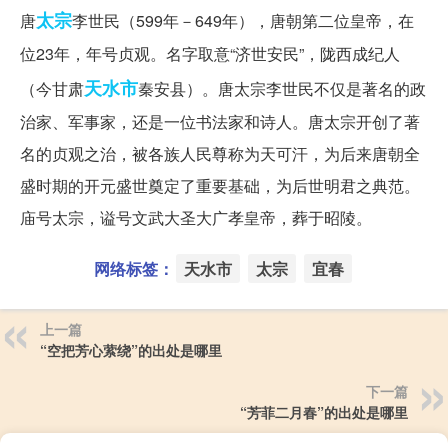
太宗
唐
李世民（599年－649年），唐朝第二位皇帝，在
位23年，年号贞观。名字取意“济世安民”，陇西成纪人
天水市
（今甘肃
秦安县）。唐太宗李世民不仅是著名的政
治家、军事家，还是一位书法家和诗人。唐太宗开创了著
名的贞观之治，被各族人民尊称为天可汗，为后来唐朝全
盛时期的开元盛世奠定了重要基础，为后世明君之典范。
庙号太宗，谥号文武大圣大广孝皇帝，葬于昭陵。
网络标签：
天水市
太宗
宜春
上一篇
“空把芳心萦绕”的出处是哪里
下一篇
“芳菲二月春”的出处是哪里