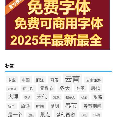
标签
云南
习俗
中国
专业
丽江
云南旅游
冬天
元宵节
唐代
冬季
你可以
云南省
大理
宋代
攻略
寓意
很多人
孩子
技能
春节
昆明
旅游
春节期间
时间
新年
景点
梦幻西游
是一个
洱海
汤圆
景区