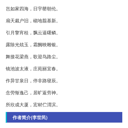
岂如家四海，日宇罄朝伦。
扇天裁户旧，砌地翦基新。
引月擎宵桂，飘云逼曙鳞。
露除光炫玉，霜阙映雕银。
舞接花梁燕，歌迎鸟路尘。
镜池波太液，庄苑丽宜春。
作异甘泉日，停非路寝辰。
念劳惭逸己，居旷返劳神。
所欣成大厦，宏材伫渭滨。
作者简介(李世民)