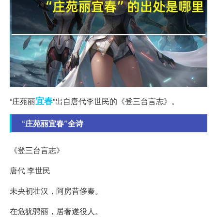
宜春
“庄苑丽
”出自唐代李世民的《登三台言志》。
“庄苑丽宜春”全诗
《登三台言志》
唐代 李世民
未央初壮汉，阿房昔侈秦。
在危犹骋丽，居奢遂役人。