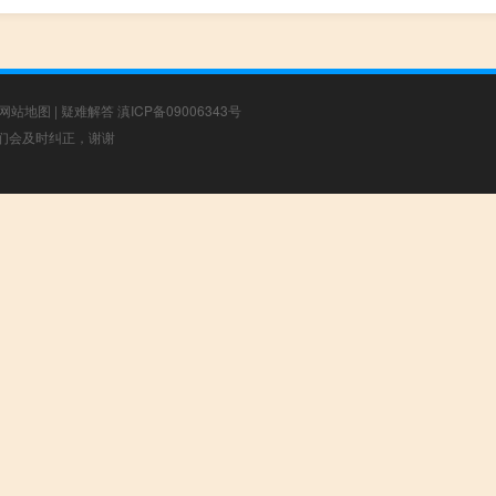
网站地图
|
疑难解答
滇ICP备09006343号
，我们会及时纠正，谢谢