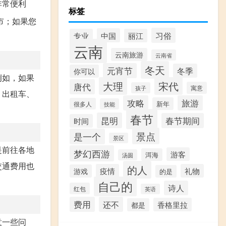
非常便利
标签
市；如果您
习俗
中国
专业
丽江
云南
云南旅游
云南省
冬天
元宵节
冬季
你可以
例如，如果
大理
宋代
唐代
寓意
孩子
、出租车、
攻略
旅游
新年
很多人
技能
春节
昆明
春节期间
时间
景点
是一个
景区
是前往各地
梦幻西游
游客
洱海
汤圆
交通费用也
的人
疫情
礼物
游戏
的是
自己的
诗人
红包
英语
费用
还不
香格里拉
都是
意一些问