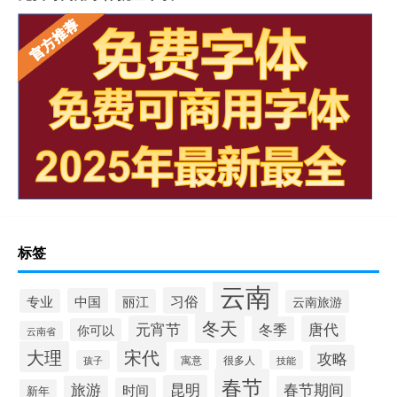
标签
云南
习俗
中国
专业
丽江
云南旅游
冬天
元宵节
唐代
冬季
你可以
云南省
大理
宋代
攻略
寓意
很多人
孩子
技能
春节
昆明
旅游
春节期间
时间
新年