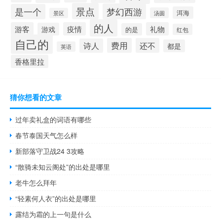
景点
梦幻西游
是一个
洱海
汤圆
景区
的人
游客
疫情
礼物
游戏
的是
红包
自己的
费用
还不
诗人
都是
英语
香格里拉
猜你想看的文章
过年卖礼盒的词语有哪些
春节泰国天气怎么样
新部落守卫战24 3攻略
“散骑未知云阁处”的出处是哪里
老牛怎么拜年
“轻素何人衣”的出处是哪里
露结为霜的上一句是什么