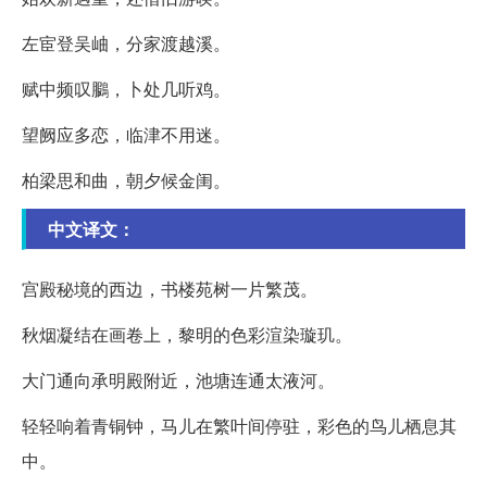
左宦登吴岫，分家渡越溪。
赋中频叹鵩，卜处几听鸡。
望阙应多恋，临津不用迷。
柏梁思和曲，朝夕候金闺。
中文译文：
宫殿秘境的西边，书楼苑树一片繁茂。
秋烟凝结在画卷上，黎明的色彩渲染璇玑。
大门通向承明殿附近，池塘连通太液河。
轻轻响着青铜钟，马儿在繁叶间停驻，彩色的鸟儿栖息其
中。