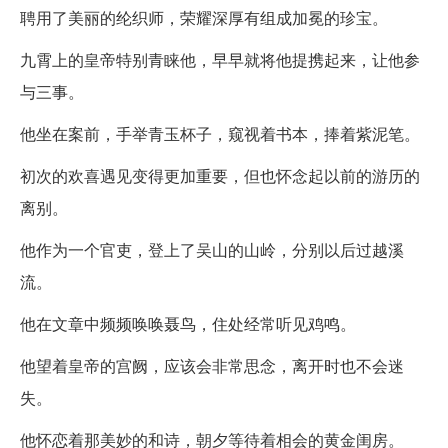
聘用了美丽的纶织师，荣耀深厚有组成加冕的珍宝。
九霄上的皇帝特别青睐他，早早就将他提携起来，让他参
与三事。
他坐在案前，手举青玉杯子，窥视着书本，捧着紫泥笔。
初次的欢喜遇见变得更加重要，但也怀念起以前的游历的
离别。
他作为一个官吏，登上了吴山的山岭，分别以后过越溪
流。
他在文章中频频唤唤聂鸟，住处经常听见鸡鸣。
他望着皇帝的宫阙，应该会非常思念，离开时也不会迷
失。
他怀恋着那美妙的和诗，朝夕等待着相会的黄金闺房。