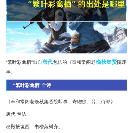
唐代
晚秋
集贤
“繁叶彩禽栖”出自
包佶的《奉和常阁老
院即
事。
“繁叶彩禽栖”全诗
《奉和常阁老晚秋集贤院即事，寄赠徐、薛二侍郎》
唐代 包佶
秘殿掖垣西，书楼苑树齐。