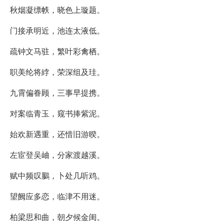
秋烟凝缥帙，晓色上璇题。
门接承明近，池连太液低。
疏钟文马驻，繁叶彩禽栖。
职美纶将綍，荣深组及珪。
九霄偏眷顾，三事早提携。
对案临青玉，窥书捧紫泥。
始欢新遇重，还惜旧游暌。
左宦登吴岫，分家渡越溪。
赋中频叹鵩，卜处几听鸡。
望阙应多恋，临津不用迷。
柏梁思和曲，朝夕候金闺。