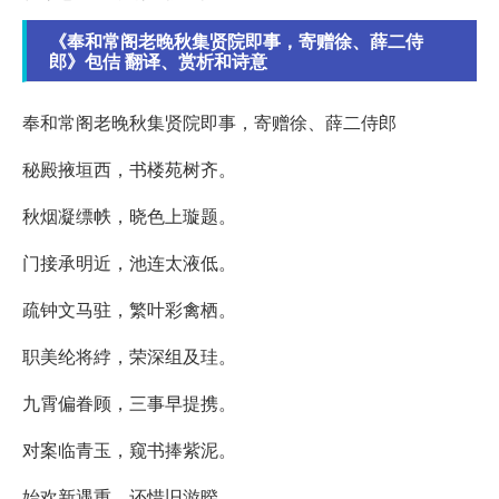
《奉和常阁老晚秋集贤院即事，寄赠徐、薛二侍
郎》包佶 翻译、赏析和诗意
奉和常阁老晚秋集贤院即事，寄赠徐、薛二侍郎
秘殿掖垣西，书楼苑树齐。
秋烟凝缥帙，晓色上璇题。
门接承明近，池连太液低。
疏钟文马驻，繁叶彩禽栖。
职美纶将綍，荣深组及珪。
九霄偏眷顾，三事早提携。
对案临青玉，窥书捧紫泥。
始欢新遇重，还惜旧游暌。