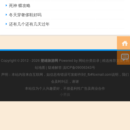
死神 蝶攻略
冬天穿奢侈鞋好吗
还有几个还有几天过年
Copyright © 2012 - 2026
楚雄旅游网
Powered by
网站分类目录
|
精选推荐文章
|
网
站地图
|
疑难解答
滇ICP备09006343号
声明：本站内容来自互联网，如信息有错误可发邮件到f_fb#foxmail.com说明，我们
会及时纠正，谢谢
本站仅为个人兴趣爱好，不接盈利性广告及商业合作
小男孩