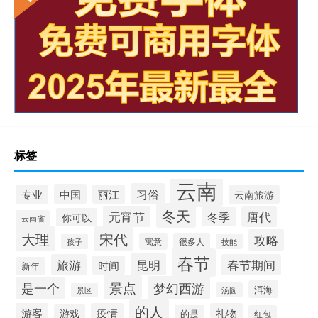
标签
云南
习俗
中国
专业
丽江
云南旅游
冬天
元宵节
唐代
冬季
你可以
云南省
大理
宋代
攻略
寓意
很多人
孩子
技能
春节
昆明
旅游
春节期间
时间
新年
景点
梦幻西游
是一个
洱海
汤圆
景区
的人
游客
疫情
礼物
游戏
的是
红包