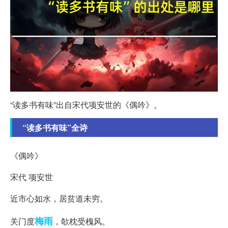
“读多书有味”出自宋代项安世的《偶吟》。
“读多书有味”全诗
《偶吟》
宋代 项安世
近市心如水，居贫道未穷。
梅雨
关门度
，欹枕受槐风。