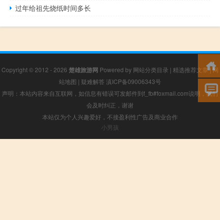
过年给祖先烧纸时间多长
Copyright © 2012 - 2026
楚雄旅游网
Powered by
网站分类目录
|
精选推荐文章
|
网
站地图
|
疑难解答
滇ICP备09006343号
声明：本站内容来自互联网，如信息有错误可发邮件到f_fb#foxmail.com说明，我们
会及时纠正，谢谢
本站仅为个人兴趣爱好，不接盈利性广告及商业合作
小男孩