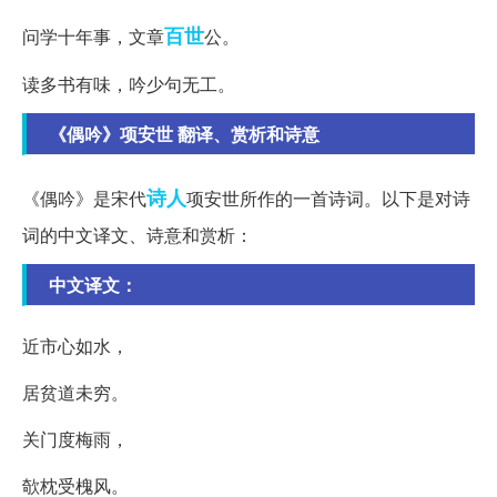
百世
问学十年事，文章
公。
读多书有味，吟少句无工。
《偶吟》项安世 翻译、赏析和诗意
诗人
《偶吟》是宋代
项安世所作的一首诗词。以下是对诗
词的中文译文、诗意和赏析：
中文译文：
近市心如水，
居贫道未穷。
关门度梅雨，
欹枕受槐风。