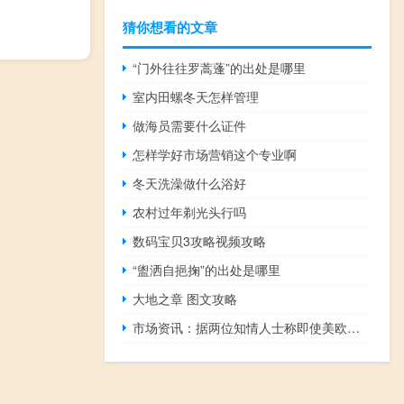
猜你想看的文章
“门外往往罗蒿蓬”的出处是哪里
室内田螺冬天怎样管理
做海员需要什么证件
怎样学好市场营销这个专业啊
冬天洗澡做什么浴好
农村过年剃光头行吗
数码宝贝3攻略视频攻略
“盥洒自挹掬”的出处是哪里
大地之章 图文攻略
市场资讯：据两位知情人士称即使美欧双方未能达成绿色钢铁协议美国也不会在年底重新对欧盟钢铝征收关税这一不重新加征关税的决定旨在为谈判创造“喘息空间”