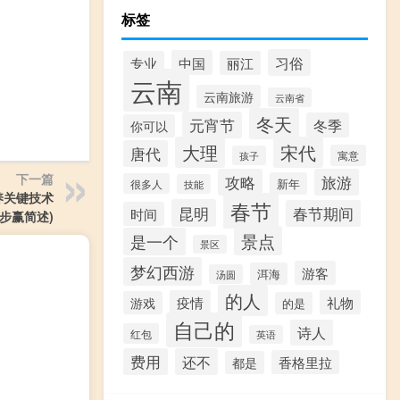
标签
习俗
中国
专业
丽江
云南
云南旅游
云南省
冬天
元宵节
冬季
你可以
大理
宋代
唐代
寓意
孩子
下一篇
攻略
旅游
新年
很多人
技能
养关键技术
春节
昆明
春节期间
时间
步赢简述)
景点
是一个
景区
梦幻西游
游客
洱海
汤圆
的人
疫情
礼物
游戏
的是
自己的
诗人
红包
英语
费用
还不
香格里拉
都是