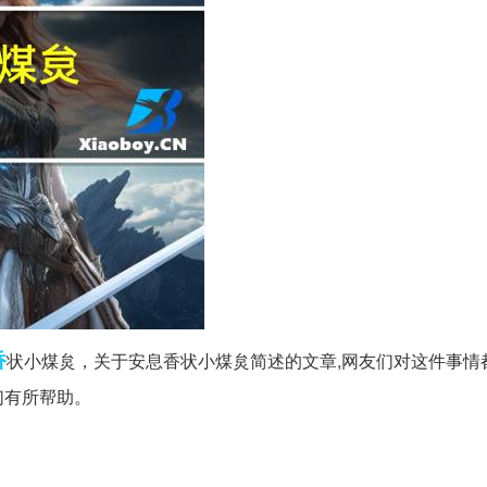
香
状小煤炱，关于安息香状小煤炱简述的文章,网友们对这件事情
们有所帮助。