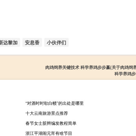
斯达黎加
安息香
小伙伴们
肉鸡饲养关键技术 科学养鸡步步赢(关于肉鸡饲
科学养鸡步
“对酒时时欹白帻”的出处是哪里
十大云南旅游景点推荐
春节女士脏辫编发教程简单
浙江平湖闹元宵有啥节目