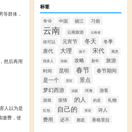
标签
宅男等群体，
习俗
中国
专业
丽江
云南
云南旅游
云南省
冬天
元宵节
冬季
你可以
大理
宋代
唐代
寓意
孩子
攻略
旅游
新年
，然后再用
很多人
技能
春节
昆明
春节期间
时间
景点
是一个
景区
梦幻西游
游客
洱海
汤圆
的人
疫情
礼物
游戏
的是
自己的
害人以为是
诗人
红包
英语
续缴费，使
费用
还不
香格里拉
都是