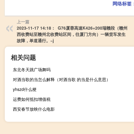
网络标签
上一篇
2023-11-17 14:18： G76厦蓉高速K426+200瑞赣段（赣州
西收费站至赣州北收费站区间，往厦门方向）一辆货车发生
故障，单道通行。~j​​​
相关问题
东北冬天跳广场舞吗
对酒当歌的当怎么解释（对酒当歌 的当是什么意思）
yhszd什么梗
运费如何抵扣增值税
西安春节放映什么电影