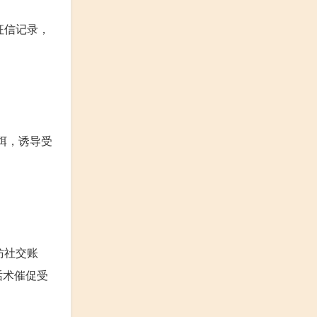
征信记录，
饵，诱导受
仿社交账
话术催促受