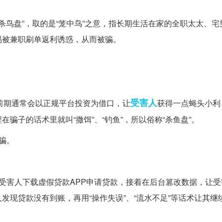
“杀鸟盘”，取的是“笼中鸟”之意，指长期生活在家的全职太太、
易被兼职刷单返利诱惑，从而被骗。
受害人
子前期通常会以正规平台投资为借口，让
获得一点蝇头小利
骗子的话术里就叫“撒饵”、“钓鱼”，所以俗称“杀鱼盘”。
骗。
受害人下载虚假贷款APP申请贷款，接着在后台篡改数据，让受
发现贷款没有到账，再用“操作失误”、“流水不足”等话术让其继