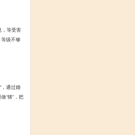
息，等受害
、等级不够
”，通过婚
“猪”，把