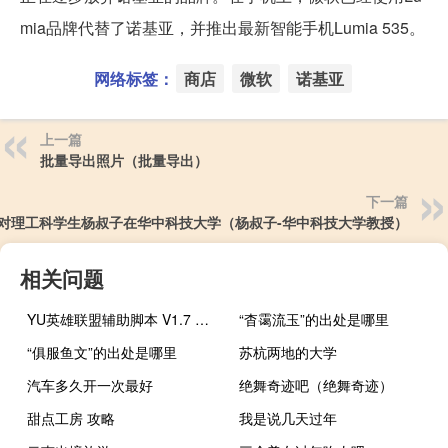
mia品牌代替了诺基亚，并推出最新智能手机Lumia 535。
网络标签：
商店
微软
诺基亚
上一篇
批量导出照片（批量导出）
下一篇
对理工科学生杨叔子在华中科技大学（杨叔子-华中科技大学教授）
相关问题
YU英雄联盟辅助脚本 V1.7 绿色免费版（YU英雄联盟辅助脚本 V1.7 绿色免费版功能简介）
“杳霭流玉”的出处是哪里
“俱服鱼文”的出处是哪里
苏杭两地的大学
汽车多久开一次最好
绝舞奇迹吧（绝舞奇迹）
甜点工房 攻略
我是说几天过年