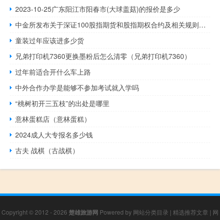
2023-10-25广东阳江市阳春市(大球盖菇)的报价是多少
中金所发布关于深证100股指期货和股指期权合约及相关规则向社会征求意见的通知
童装过年应该进多少货
兄弟打印机7360更换墨粉后怎么清零（兄弟打印机7360）
过年前适合开什么车上路
中外合作办学是能够不参加考试就入学吗
“桃树初开三五枝”的出处是哪里
意林蛋糕店（意林蛋糕）
2024成人大专报名多少钱
古夫 战棋（古战棋）
Copyright © 2012 - 2026
楚雄旅游网
Powered by
网站分类目录
|
精选推荐文章
|
网