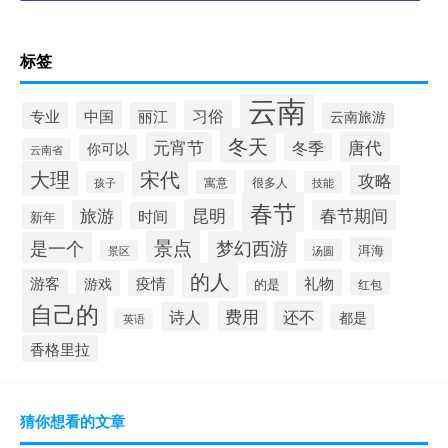
标签
云南
习俗
中国
专业
丽江
云南旅游
冬天
元宵节
唐代
冬季
你可以
云南省
大理
宋代
攻略
寓意
很多人
孩子
技能
春节
昆明
旅游
春节期间
时间
新年
景点
梦幻西游
是一个
洱海
汤圆
景区
的人
游客
疫情
礼物
游戏
的是
红包
自己的
费用
还不
诗人
都是
英语
香格里拉
猜你想看的文章