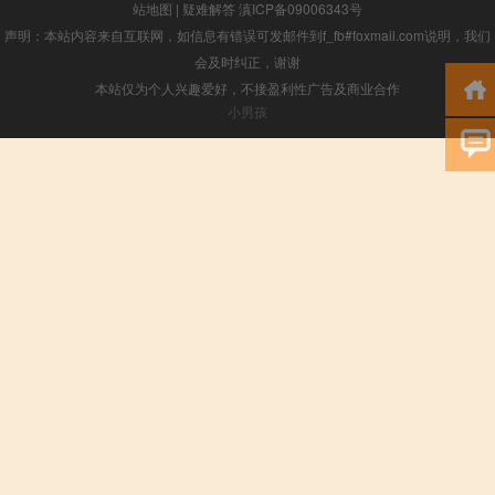
站地图
|
疑难解答
滇ICP备09006343号
声明：本站内容来自互联网，如信息有错误可发邮件到f_fb#foxmail.com说明，我们
会及时纠正，谢谢
本站仅为个人兴趣爱好，不接盈利性广告及商业合作
小男孩