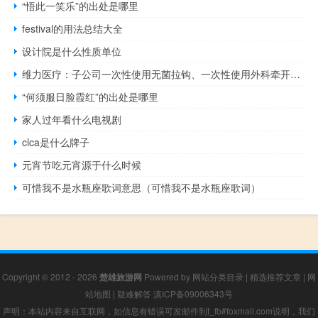
“悟此一笑乐”的出处是哪里
festival的用法总结大全
设计院是什么性质单位
维力医疗：子公司一次性使用无菌拉钩、一次性使用外科牵开器获二类医疗器械注册证
“何须服日脸霞红”的出处是哪里
家人过年看什么电视剧
clca是什么牌子
元宵节吃元宵源于什么时候
可惜我不是水瓶座歌词意思（可惜我不是水瓶座歌词）
Copyright © 2012 - 2026
楚雄旅游网
Powered by
网站分类目录
|
精选推荐文章
|
网
站地图
|
疑难解答
滇ICP备09006343号
声明：本站内容来自互联网，如信息有错误可发邮件到f_fb#foxmail.com说明，我们