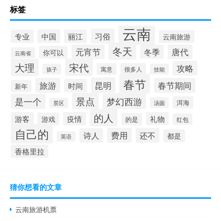
标签
云南
习俗
中国
专业
丽江
云南旅游
冬天
元宵节
唐代
冬季
你可以
云南省
大理
宋代
攻略
寓意
很多人
孩子
技能
春节
昆明
旅游
春节期间
时间
新年
景点
梦幻西游
是一个
洱海
汤圆
景区
的人
游客
疫情
礼物
游戏
的是
红包
自己的
费用
还不
诗人
都是
英语
香格里拉
猜你想看的文章
云南旅游机票