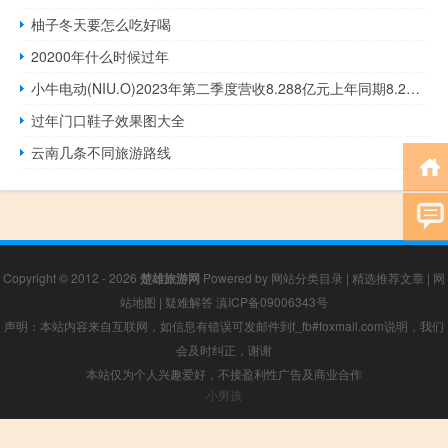
柚子冬天要怎么吃好喝
20200年什么时候过年
小牛电动(NIU.O)2023年第二季度营收8.288亿元上年同期8.28亿元
过年门口鞋子效果图大全
云南几条不同旅游路线
Copyright © 2012 - 2026
楚雄旅游网
Powered by
网站分类目录
|
精选推荐文章
|
网
站地图
|
疑难解答
滇ICP备09006343号
声明：本站内容来自互联网，如信息有错误可发邮件到f_fb#foxmail.com说明，我们
会及时纠正，谢谢
本站仅为个人兴趣爱好，不接盈利性广告及商业合作
小男孩