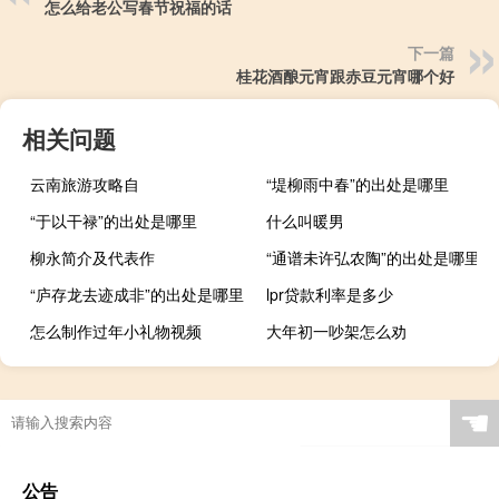
怎么给老公写春节祝福的话
下一篇
桂花酒酿元宵跟赤豆元宵哪个好
相关问题
云南旅游攻略自
“堤柳雨中春”的出处是哪里
“于以干禄”的出处是哪里
什么叫暖男
柳永简介及代表作
“通谱未许弘农陶”的出处是哪里
“庐存龙去迹成非”的出处是哪里
lpr贷款利率是多少
怎么制作过年小礼物视频
大年初一吵架怎么劝
☚
公告