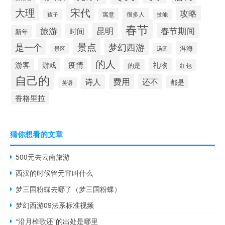
大理
宋代
攻略
寓意
很多人
孩子
技能
春节
昆明
旅游
春节期间
时间
新年
景点
梦幻西游
是一个
洱海
汤圆
景区
的人
游客
疫情
礼物
游戏
的是
红包
自己的
费用
还不
诗人
都是
英语
香格里拉
猜你想看的文章
500元去云南旅游
西汉的时候管元宵叫什么
梦三国粉蝶去哪了（梦三国粉蝶）
梦幻西游09法系标准视频
“沿月棹歌还”的出处是哪里