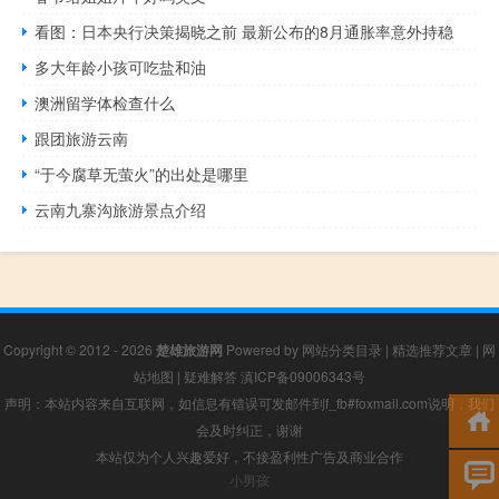
看图：日本央行决策揭晓之前 最新公布的8月通胀率意外持稳
多大年龄小孩可吃盐和油
澳洲留学体检查什么
跟团旅游云南
“于今腐草无萤火”的出处是哪里
云南九寨沟旅游景点介绍
Copyright © 2012 - 2026
楚雄旅游网
Powered by
网站分类目录
|
精选推荐文章
|
网
站地图
|
疑难解答
滇ICP备09006343号
声明：本站内容来自互联网，如信息有错误可发邮件到f_fb#foxmail.com说明，我们
会及时纠正，谢谢
本站仅为个人兴趣爱好，不接盈利性广告及商业合作
小男孩