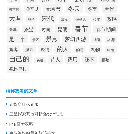
冬天
元宵节
唐代
冬季
你可以
云南省
大理
宋代
攻略
寓意
很多人
孩子
技能
春节
昆明
旅游
春节期间
时间
新年
景点
梦幻西游
是一个
洱海
汤圆
景区
的人
游客
疫情
礼物
游戏
的是
红包
自己的
费用
还不
诗人
都是
英语
香格里拉
猜你想看的文章
元宵穿什么衣服
三星探索其他可折叠设计理念
p4g雪子攻略
春节给姐姐拜年好吗英文