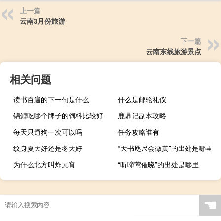
上一篇
云南3月份旅游
下一篇
云南东线旅游景点
相关问题
读书百遍的下一句是什么
什么是邮轮礼仪
锦鲤吃哪个牌子的饲料比较好
鹿鼎记副本攻略
每天只遛狗一次可以吗
任务攻略谁有
纹身夏天好还是冬天好
“天书咫尺会徵黄”的出处是哪里
为什么北方叫炸元宵
“听啼莺催晓”的出处是哪里
☚